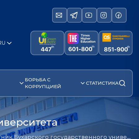
RU
БОРЬБА С
СТАТИСТИКА
КОРРУПЦИЕЙ
иверситета
ник Бухарского государственного униве…