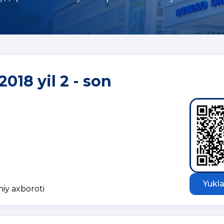
2018 yil 2 - son
Yukla
miy axboroti