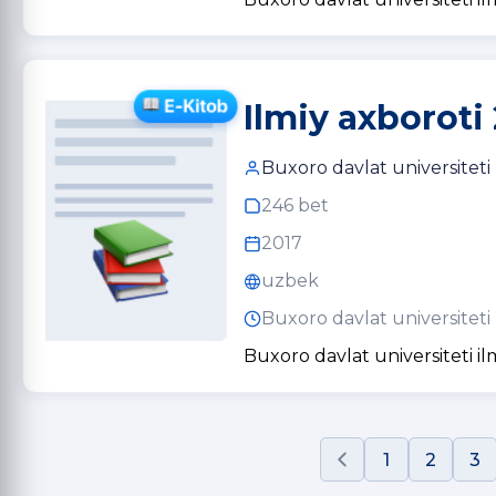
Ilmiy axboroti 
Buxoro davlat universiteti
246 bet
2017
uzbek
Buxoro davlat universiteti
Buxoro davlat universiteti il
1
2
3