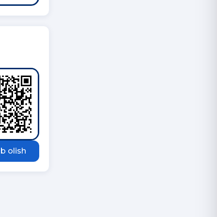
b olish