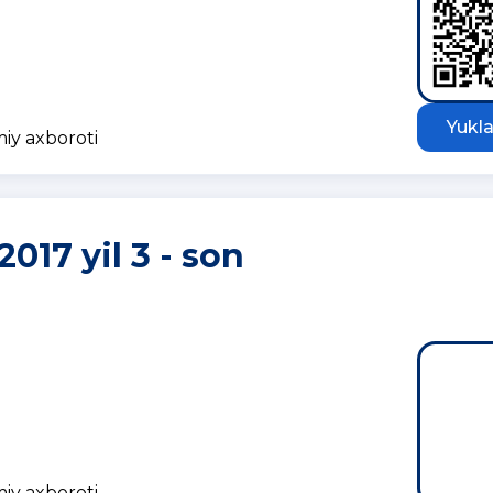
Yukla
miy axboroti
2017 yil 3 - son
miy axboroti