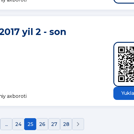
2017 yil 2 - son
Yukla
miy axboroti
...
24
25
26
27
28