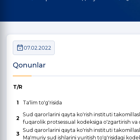
07.02.2022
Qonunlar
T/R
1
Ta'lim to'g'risida
Sud qarorlarini qayta ko'rish instituti takomill
2
fuqarolik protsessual kodeksiga o'zgartirish va qo
Sud qarorlarini qayta ko'rish instituti takomill
3
Ma'muriy sud ishlarini yuritish to'g'risidagi kode