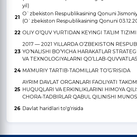
yil)
O`zbekiston Respublikasining Qonuni Jismoniy v
21
(O`zbekiston Respublikasining Qonuni 03.12.2
22
OLIY O‘QUV YURTIDAN KЕYINGI TA’LIM TIZIM
2017 — 2021 YILLARDA O‘ZBЕKISTON RЕSPU
23
YO‘NALISHI BO‘YICHA HARAKATLAR STRATЕGI
VA TЕXNOLOGIYALARNI QO‘LLAB-QUVVATLAS
24
MA’MURIY TARTIB-TAOMILLAR TO‘G‘RISIDA
AYRIM DAVLAT ORGANLARI FAOLIYATI TAKO
25
HUQUQLARI VA ERKINLIKLARINI HIMOYA QIL
CHORA-TADBIRLAR QABUL QILINISHI MUNOSA
26
Davlat haridlari to'g'risida