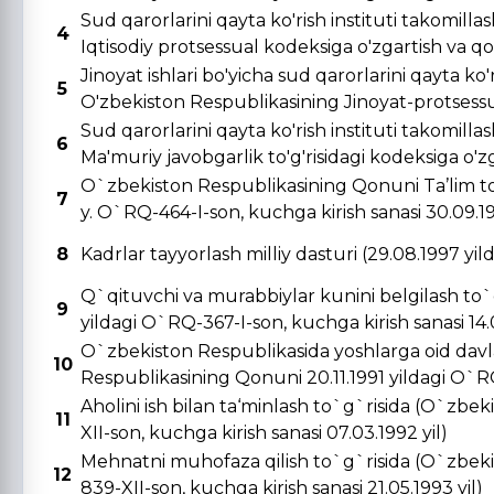
Sud qarorlarini qayta ko'rish instituti takomill
4
Iqtisodiy protsessual kodeksiga o'zgartish va qo's
Jinoyat ishlari bo'yicha sud qarorlarini qayta ko'r
5
O'zbekiston Respublikasining Jinoyat-protsessual
Sud qarorlarini qayta ko'rish instituti takomill
6
Ma'muriy javobgarlik to'g'risidagi kodeksiga o'zga
O`zbekiston Respublikasining Qonuni Ta’lim to
7
y. O`RQ-464-I-son, kuchga kirish sanasi 30.09.19
8
Kadrlar tayyorlash milliy dasturi (29.08.1997 yi
Q`qituvchi va murabbiylar kunini belgilash to`
9
yildagi O`RQ-367-I-son, kuchga kirish sanasi 14.0
O`zbekiston Respublikasida yoshlarga oid davla
10
Respublikasining Qonuni 20.11.1991 yildagi O`RQ-
Aholini ish bilan ta‘minlash to`g`risida (O`zbe
11
XII-son, kuchga kirish sanasi 07.03.1992 yil)
Mehnatni muhofaza qilish to`g`risida (O`zbeki
12
839-XII-son, kuchga kirish sanasi 21.05.1993 yil)