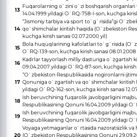
Fuqarolarning o`zini o`zi boshqarish organlar
13
14.04.1999 yildagi O`RQ-758-I-son, kuchga kirish 
“Jismoniy tarbiya va sport to`g`risida”gi O`zbe
14
qo`shimchalar kiritish haqida (O`zbekiston Re
kuchga kirish sanasi 02.07.2000 yil)
Bola huquqlarining kafolatlari to`g`risida (O`
15
O`RQ-139-son, kuchga kirish sanasi 08.01.2008 
Kadrlar tayyorlash milliy dasturiga o`zgartish 
16
09.04.2007 yildagi O`RQ-87-son, kuchga kirish s
“O`zbekiston Respublikasida nogironlarni ijtimo
17
Qonuniga o`zgartish va qo`shimchalar kiritish
yildagi O`RQ-162-son, kuchga kirish sanasi 12.0
Ish beruvchining fuqarolik javobgarligini majbu
18
Respublikasining Qonuni 16.04.2009 yildagi O`R
Ish beruvchining fuqarolik javobgarligini majbu
19
Respublikasining Qonuni 16.04.2009 yildagi O`R
Voyaga yetmaganlar o`rtasida nazoratsizlik va 
20
(O`zbekiston Respublikasining Qonuni 29.09.20