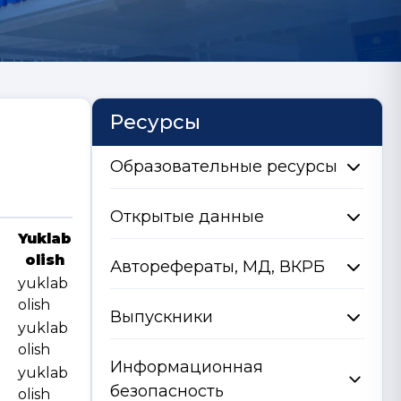
Ресурсы
Образовательные ресурсы
Открытые данные
Yuklab
olish
Авторефераты, МД, ВКРБ
yuklab
olish
Выпускники
yuklab
olish
Информационная
yuklab
безопасность
olish