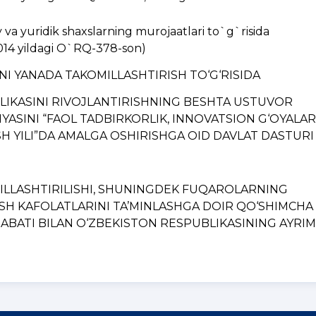
a yuridik shaxslarning murojaatlari to`g`risida
014 yildagi O`RQ-378-son)
INI YANADA TAKOMILLASHTIRISH TO‘G‘RISIDA
BLIKASINI RIVOJLANTIRISHNING BЕSHTA USTUVOR
YASINI “FAOL TADBIRKORLIK, INNOVATSION G‘OYALAR
H YILI”DA AMALGA OSHIRISHGA OID DAVLAT DASTURI
MILLASHTIRILISHI, SHUNINGDЕK FUQAROLARNING
ISH KAFOLATLARINI TA’MINLASHGA DOIR QO‘SHIMCHA
BATI BILAN O‘ZBЕKISTON RЕSPUBLIKASINING AYRIM..