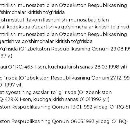
ashtirilishi munosabati bilan O'zbekiston Respublikasining
himchalar kiritish to'g'risida
ish instituti takomillashtirilishi munosabati bilan
 kodeksiga o'zgartish va qo'shimchalar kiritish to'g'risid
ashtirilishi munosabati bilan O'zbekiston Respublikasining
rtish va qo'shimchalar kiritish to'g'risida
’g’risida (O`zbekiston Respublikasining Qonuni 29.08.1
97 y.)
ldagi O`RQ-463-I-son, kuchga kirish sanasi 28.03.1998 yil)
g`risida (O`zbekiston Respublikasining Qonuni 27.12.199
1.1997 yil)
t siyosatining asoslari to`g`risida (O`zbenkiston
429-XII-son, kuchga kirish sanasi 01.01.1992 yil)
kiston Respublikasining Qonuni 13.01.1992 yildagi O`RQ-5
ston Respublikasining Qonuni 06.05.1993 yildagi O`RQ-