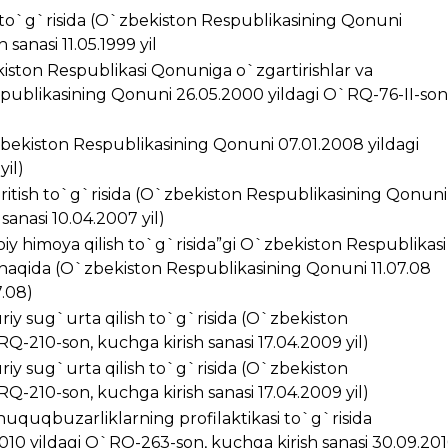
i to`g`risida (O`zbekiston Respublikasining Qonuni
sanasi 11.05.1999 yil
kiston Respublikasi Qonuniga o`zgartirishlar va
spublikasining Qonuni 26.05.2000 yildagi O`RQ-76-II-son
zbekiston Respublikasining Qonuni 07.01.2008 yildagi
yil)
kiritish to`g`risida (O`zbekiston Respublikasining Qonuni
anasi 10.04.2007 yil)
iy himoya qilish to`g`risida”gi O`zbekiston Respublikasi
 haqida (O`zbekiston Respublikasining Qonuni 11.07.08
7.08)
riy sug`urta qilish to`g`risida (O`zbekiston
Q-210-son, kuchga kirish sanasi 17.04.2009 yil)
riy sug`urta qilish to`g`risida (O`zbekiston
Q-210-son, kuchga kirish sanasi 17.04.2009 yil)
huquqbuzarliklarning profilaktikasi to`g`risida
10 yildagi O`RQ-263-son, kuchga kirish sanasi 30.09.20