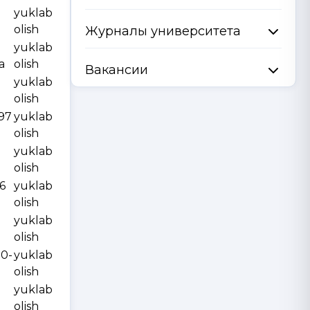
yuklab
olish
Журналы университета
yuklab
a
olish
Вакансии
yuklab
olish
997
yuklab
olish
yuklab
olish
6
yuklab
olish
yuklab
olish
10-
yuklab
olish
yuklab
olish