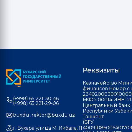
Реквизиты
Казначейство Мини
финансов Номер сч
2340200030010000
(+998) 65 221-30-46
МФО: 00014 ИНН: 20
(+998) 65 221-29-06
Центральный банк
Республики Узбекис
buxdu_rektor@buxdu.uz
Ташкент
(БГУ:
40091086006401709
г. Бухара улица М. Икбала, 11