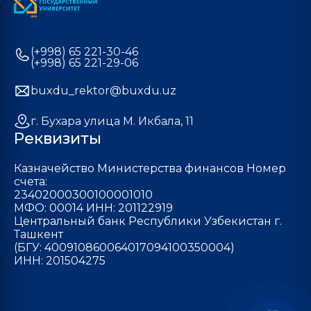
(+998) 65 221-30-46
(+998) 65 221-29-06
buxdu_rektor@buxdu.uz
г. Бухара улица М. Икбала, 11
Реквизиты
Казначейство Министерства финансов Номер
счета:
23402000300100001010
МФО: 00014 ИНН: 201122919
Центральный банк Республики Узбекистан г.
Ташкент
(БГУ: 400910860064017094100350004)
ИНН: 201504275