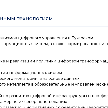
онным технологиям
анизмов цифрового управления в Бухарском
нформационных систем, а также формированию сис
отке и реализации политики цифровой трансформац
ации информационных систем
ского мониторинга на основе данных
го интеллекта в образовательные и управленчески
й по развитию цифровой инфраструктуры и платфо
ка мер по их совершенствованию
о развития и нормативных документов университет