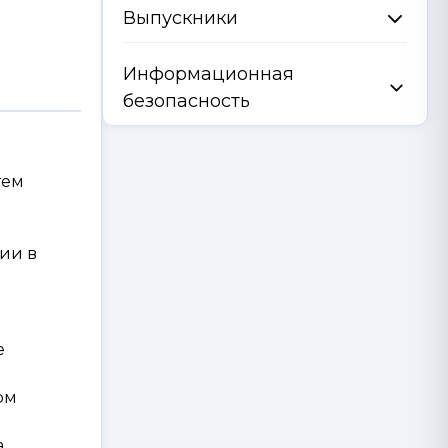
Выпускники
Информационная
безопасность
тем
ии в
е
рм
а