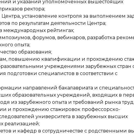
ений и указаний уполномоченных вышестоящих
приказов ректора;
Центра, установление контроля за выполнением за
тов по результатам деятельности Центра;
 в международных рейтингах;
мпозиумов, форумов, вебинаров, разработка реко
ного опыта;
чество образования;
там, повышению квалификации и прохождению ста
бразовательными учреждениями зарубежных стран 
я подготовки специалистов в соответствии с
ормации направлений бакалавриата и специальнос
ысших образовательных учреждений, входящих в пер
одя из зарубежного опыта и требований рынка труд
ии и прохождению стажировок профессорско-
сследователей университета в зарубежных высших
их реализацией;
етов и кафедр в сотрудничестве с родственными 