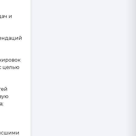
дач и
мендаций
жировок
с целью
тей
вую
а;
высшими