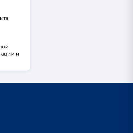
ыта,
нной
тации и