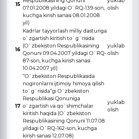
Respublikasining Qonuni
yuklab
15
07.01.2008 yildagi O`RQ-139-son,
olish
kuchga kirish sanasi 08.01.2008
yil)
Kadrlar tayyorlash milliy dasturiga
o`zgartish kiritish to`g`risida
(O`zbekiston Respublikasining
yuklab
16
Qonuni 09.04.2007 yildagi O`RQ-
olish
87-son, kuchga kirish sanasi
10.04.2007 yil)
“O`zbekiston Respublikasida
nogironlarni ijtimoiy himoya qilish
to`g`risida”gi O`zbekiston
Respublikasi Qonuniga
yuklab
17
o`zgartish va qo`shimchalar
olish
kiritish haqida (O`zbekiston
Respublikasining Qonuni 11.07.08
yildagi O`RQ-162-son, kuchga
kirish sanasi 12.07.08)