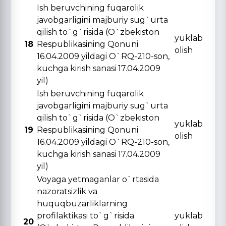
Ish beruvchining fuqarolik
javobgarligini majburiy sug`urta
qilish to`g`risida (O`zbekiston
yuklab
18
Respublikasining Qonuni
olish
16.04.2009 yildagi O`RQ-210-son,
kuchga kirish sanasi 17.04.2009
yil)
Ish beruvchining fuqarolik
javobgarligini majburiy sug`urta
qilish to`g`risida (O`zbekiston
yuklab
19
Respublikasining Qonuni
olish
16.04.2009 yildagi O`RQ-210-son,
kuchga kirish sanasi 17.04.2009
yil)
Voyaga yetmaganlar o`rtasida
nazoratsizlik va
huquqbuzarliklarning
profilaktikasi to`g`risida
yuklab
20