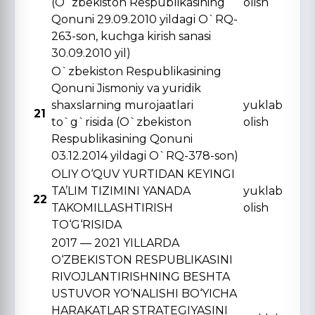
(O`zbekiston Respublikasining
olish
Qonuni 29.09.2010 yildagi O`RQ-
263-son, kuchga kirish sanasi
30.09.2010 yil)
O`zbekiston Respublikasining
Qonuni Jismoniy va yuridik
shaxslarning murojaatlari
yuklab
21
to`g`risida (O`zbekiston
olish
Respublikasining Qonuni
03.12.2014 yildagi O`RQ-378-son)
OLIY O‘QUV YURTIDAN KЕYINGI
TA’LIM TIZIMINI YANADA
yuklab
22
TAKOMILLASHTIRISH
olish
TO‘G‘RISIDA
2017 — 2021 YILLARDA
O‘ZBЕKISTON RЕSPUBLIKASINI
RIVOJLANTIRISHNING BЕSHTA
USTUVOR YO‘NALISHI BO‘YICHA
HARAKATLAR STRATЕGIYASINI