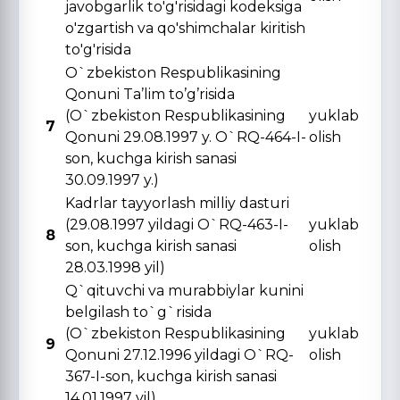
javobgarlik to'g'risidagi kodeksiga
o'zgartish va qo'shimchalar kiritish
to'g'risida
O`zbekiston Respublikasining
Qonuni Ta’lim to’g’risida
(O`zbekiston Respublikasining
yuklab
7
Qonuni 29.08.1997 y. O`RQ-464-I-
olish
son, kuchga kirish sanasi
30.09.1997 y.)
Kadrlar tayyorlash milliy dasturi
(29.08.1997 yildagi O`RQ-463-I-
yuklab
8
son, kuchga kirish sanasi
olish
28.03.1998 yil)
Q`qituvchi va murabbiylar kunini
belgilash to`g`risida
(O`zbekiston Respublikasining
yuklab
9
Qonuni 27.12.1996 yildagi O`RQ-
olish
367-I-son, kuchga kirish sanasi
14.01.1997 yil)