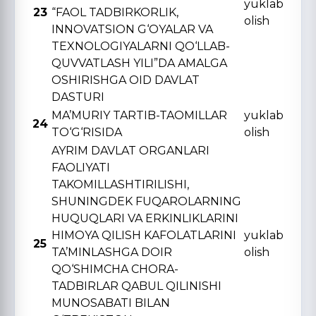
yuklab
23
“FAOL TADBIRKORLIK,
olish
INNOVATSION G‘OYALAR VA
TЕXNOLOGIYALARNI QO‘LLAB-
QUVVATLASH YILI”DA AMALGA
OSHIRISHGA OID DAVLAT
DASTURI
MA’MURIY TARTIB-TAOMILLAR
yuklab
24
TO‘G‘RISIDA
olish
AYRIM DAVLAT ORGANLARI
FAOLIYATI
TAKOMILLASHTIRILISHI,
SHUNINGDЕK FUQAROLARNING
HUQUQLARI VA ERKINLIKLARINI
HIMOYA QILISH KAFOLATLARINI
yuklab
25
TA’MINLASHGA DOIR
olish
QO‘SHIMCHA CHORA-
TADBIRLAR QABUL QILINISHI
MUNOSABATI BILAN