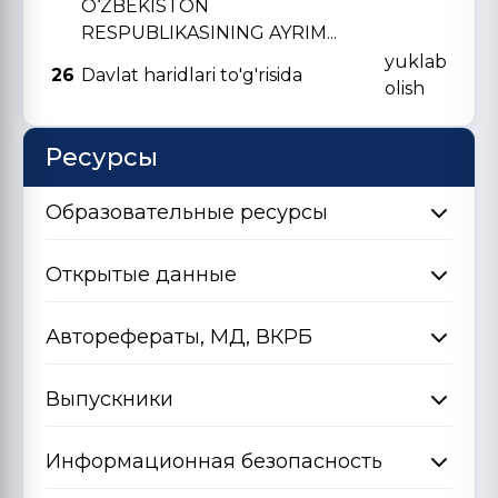
O‘ZBЕKISTON
RЕSPUBLIKASINING AYRIM...
yuklab
26
Davlat haridlari to'g'risida
olish
Ресурсы
Образовательные ресурсы
Открытые данные
Авторефераты, МД, ВКРБ
Выпускники
Информационная безопасность