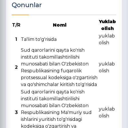
Qonunlar
Yuklab
T/R
Nomi
olish
yuklab
1
Ta'lim to'g'risida
olish
Sud qarorlarini qayta ko'rish
instituti takomillashtirilishi
munosabati bilan O'zbekiston
yuklab
2
Respublikasining fuqarolik
olish
protsessual kodeksiga o'zgartirish
va qo'shimchalar kiritish to'g'risida
Sud qarorlarini qayta ko'rish
instituti takomillashtirilishi
munosabati bilan O'zbekiston
yuklab
3
Respublikasining Ma'muriy sud
olish
ishlarini yuritish to'g'risidagi
kodeksiga o'zgartirish va