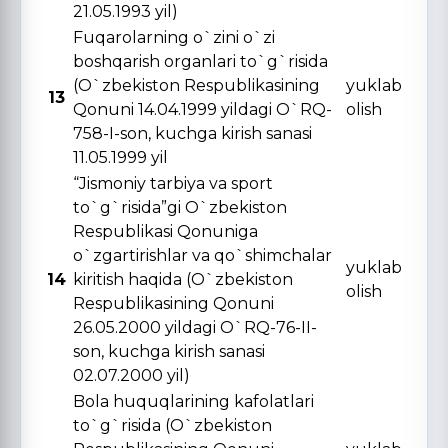
21.05.1993 yil)
Fuqarolarning o`zini o`zi
boshqarish organlari to`g`risida
(O`zbekiston Respublikasining
yuklab
13
Qonuni 14.04.1999 yildagi O`RQ-
olish
758-I-son, kuchga kirish sanasi
11.05.1999 yil
“Jismoniy tarbiya va sport
to`g`risida”gi O`zbekiston
Respublikasi Qonuniga
o`zgartirishlar va qo`shimchalar
yuklab
14
kiritish haqida (O`zbekiston
olish
Respublikasining Qonuni
26.05.2000 yildagi O`RQ-76-II-
son, kuchga kirish sanasi
02.07.2000 yil)
Bola huquqlarining kafolatlari
to`g`risida (O`zbekiston