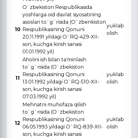
O`zbekiston Respublikasida
yoshlarga oid davlat siyosatining
asoslari to`g`risida (O`zbenkiston
yuklab
10
Respublikasining Qonuni
olish
20.11.1991 yildagi O`RQ-429-XII-
son, kuchga kirish sanasi
01.01.1992 yil)
Aholini ish bilan ta‘minlash
to`g`risida (O`zbekiston
Respublikasining Qonuni
yuklab
11
13.01.1992 yildagi O`RQ-510-XII-
olish
son, kuchga kirish sanasi
07.03.1992 yil)
Mehnatni muhofaza qilish
to`g`risida (O`zbekiston
Respublikasining Qonuni
yuklab
12
06.05.1993 yildagi O`RQ-839-XII-
olish
son, kuchga kirish sanasi