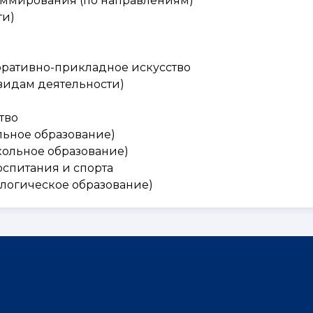
раммирования (по направлениям)
ти)
коративно-прикладное искусство
 видам деятельности)
тво
альное образование)
школьное образование)
оспитания и спорта
нологическое образование)