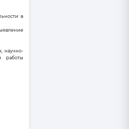
льности в
ыявление
, научно-
м работы