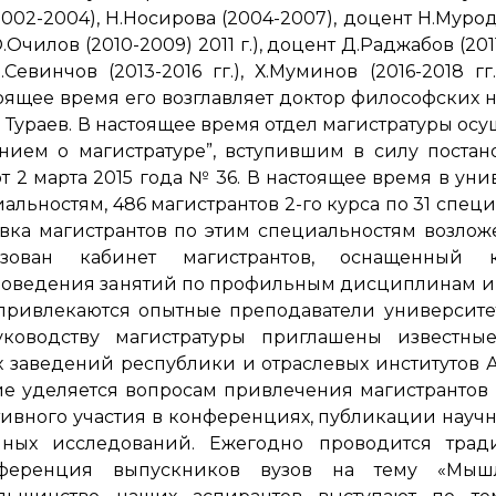
002-2004), Н.Носирова (2004-2007), доцент Н.Мурод
чилов (2010-2009) 2011 г.), доцент Д.Раджабов (2011-
Севинчов (2013-2016 гг.), Х.Муминов (2016-2018 гг.
стоящее время его возглавляет доктор философских н
 Тураев. В настоящее время отдел магистратуры осу
ением о магистратуре”, вступившим в силу поста
 2 марта 2015 года № 36. В настоящее время в уни
циальностям, 486 магистрантов 2-го курса по 31 спец
овка магистрантов по этим специальностям возлож
зован кабинет магистрантов, оснащенный 
роведения занятий по профильным дисциплинам и
привлекаются опытные преподаватели университе
ководству магистратуры приглашены известные
х заведений республики и отраслевых институтов
е уделяется вопросам привлечения магистрантов 
тивного участия в конференциях, публикации научн
чных исследований. Ежегодно проводится трад
конференция выпускников вузов на тему «Мы