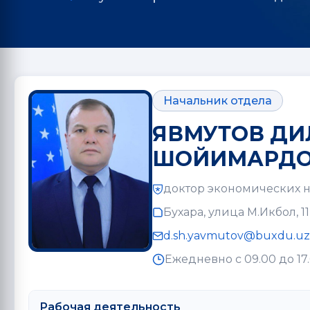
Начальник отдела
ЯВМУТОВ Д
ШОЙИМАРДО
доктор экономических н
Бухара, улица М.Икбол, 11
d.sh.yavmutov@buxdu.uz
Ежедневно с 09.00 до 17
Рабочая деятельность