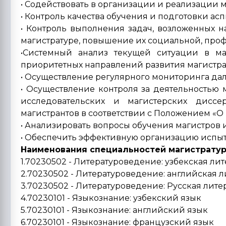
• Содействовать в организации и реализации м
• Контроль качества обучения и подготовки асп
• Контроль выполнения задач, возложенных н
магистратуре, повышение их социальной, про
•Системный анализ текущей ситуации в ма
приоритетных направлений развития магистра
• Осуществление регулярного мониторинга дал
• Осуществление контроля за деятельностью м
исследовательских и магистерских дисс
магистрантов в соответствии с Положением «О 
• Анализировать вопросы обучения магистров 
• Обеспечить эффективную организацию испыт
Наименования специальностей магистратуры
1.70230502 - Литературоведение: узбекская лит
2.70230502 - Литературоведение: английская л
3.70230502 - Литературоведение: Русская лите
4.70230101 - Языкознание: узбекский язык
5.70230101 - Языкознание: английский язык
6.70230101 - Языкознание: французский язык