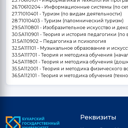
25.70610101 - Информатика и технологии прог
26.70610204 - Информационные системы (по се
27.71010401 - Туризм (по видам деятельности)
28.71010403 - Туризм (паломнический туризм)
29.5А110801 - Изобразительное искусство и де
30.5А110901 - Теория и история педагогики (по
31.5А110902 – Педагогика и психология
32.5А111101 - Музыкальное образование и искусс
33.5А111701 - Теория и методика обучения (нач
34.5А111801 - Теория и методика обучения (до
35.5А112001 - Теория и методика физического в
36.5А112101 - Теория и методика обучения (тех
Реквизиты