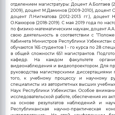
отделением магистратуры: Доцент А.Болтаев (2
2009), доцент М.Даминов (2009-2010), доцент О.О
доцент Л.Нигматова (2012-2013 гг.), доцент Н.
О.Каххоров (2018-2019). С мая 2019 года по на
по физико-математическим наукам, доцент А.А.
свою деятельность в соответствии с “Полож
Кабинета Министров Республики Узбекистан от
обучаются 165 студентов 1 - го курса по 28 спе
в общей сложности 651 магистрантов. Подгот
кафедр. На каждом факультете органи
видеонаблюдения и видеопроектором. Для п
руководства магистерскими диссертациями 
того, к учебному процессу и научному ру
специалисты из авторитетных высших учебны
Наук Республики Узбекистан. Особое внимани
исследовательской работе, обеспечения их ак
на основе результатов наблюдений и нау
Республиканская научно-практическая 