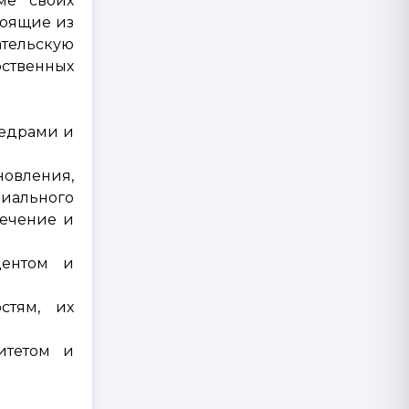
ме своих
тоящие из
ательскую
рственных
федрами и
овления,
циального
печение и
дентом и
стям, их
итетом и