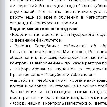
интерпретация». На этой конференции бо
диссертаций. В последние годы были опубли
двух частей. Ряд наших талантливых студен
работу еще во время обучения в магистрат
стипендий, конкурсов и премий.
Задачи магистерского отдела:
• Координация деятельности Бухарского госу
13 деканами факультетов;
• Законы Республики Узбекистан об обра
Постановления Кабинета Министров, Решения
образования, приказы, распоряжения, модем
контроль за выполнением приказов ректора по
• Информирование студентов о содержан
Правительством Республики Узбекистан;
•Разработка необходимых нормативно-пра
постоянное совершенствование на основе тре
•Заключение и реализация взаимовыгодны
предприятиями, организациями, частными п
• Координация и контроль магистерской деяте