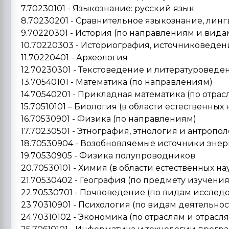
7.70230101 - Языкознание: русский язык
8.70230201 - Сравнительное языкознание, лин
9.70220301 - История (по направлениям и вида
10.70220303 - Историография, источниковеден
11.70220401 - Археология
12.70230301 - Текстоведение и литературоведе
13.70540101 - Математика (по направлениям)
14.70540201 - Прикладная математика (по отрас
15.70510101 – Биология (в области естественных 
16.70530901 - Физика (по направлениям)
17.70230501 - Этнография, этнология и антропо
18.70530904 - Возобновляемые источники энер
19.70530905 - Физика полупроводников
20.70530101 - Химия (в области естественных на
21.70530402 - География (по предмету изучения
22.70530701 - Почвоведение (по видам исслед
23.70310901 - Психология (по видам деятельнос
24.70310102 - Экономика (по отраслям и отрасл