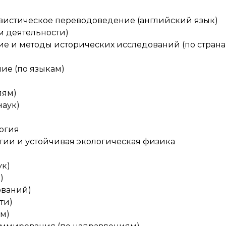
гвистическое переводоведение (английский язык)
м деятельности)
ие и методы исторических исследований (по страна
ние (по языкам)
лям)
наук)
логия
гии и устойчивая экологическая физика
ук)
)
ований)
ти)
ям)