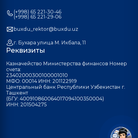
(+998) 65 221-30-46
(+998) 65 221-29-06
buxdu_rektor@buxdu.uz
г. Бухара улица М. Икбала, 11
Реквизиты
Казначейство Министерства финансов Номер
счета:
23402000300100001010
МФО: 00014 ИНН: 201122919
Центральный банк Республики Узбекистан г.
Ташкент
(БГУ: 400910860064017094100350004)
ИНН: 201504275