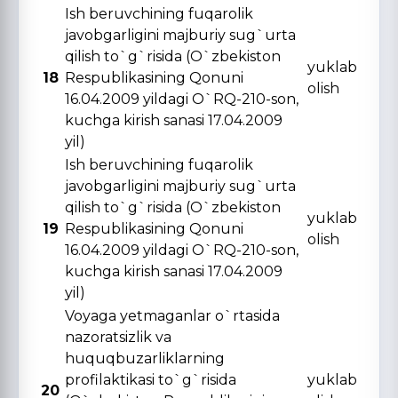
Ish beruvchining fuqarolik
javobgarligini majburiy sug`urta
qilish to`g`risida (O`zbekiston
yuklab
18
Respublikasining Qonuni
olish
16.04.2009 yildagi O`RQ-210-son,
kuchga kirish sanasi 17.04.2009
yil)
Ish beruvchining fuqarolik
javobgarligini majburiy sug`urta
qilish to`g`risida (O`zbekiston
yuklab
19
Respublikasining Qonuni
olish
16.04.2009 yildagi O`RQ-210-son,
kuchga kirish sanasi 17.04.2009
yil)
Voyaga yetmaganlar o`rtasida
nazoratsizlik va
huquqbuzarliklarning
profilaktikasi to`g`risida
yuklab
20