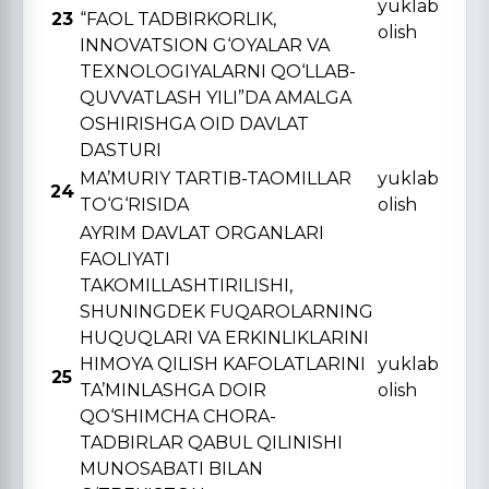
yuklab
23
“FAOL TADBIRKORLIK,
olish
INNOVATSION G‘OYALAR VA
TЕXNOLOGIYALARNI QO‘LLAB-
QUVVATLASH YILI”DA AMALGA
OSHIRISHGA OID DAVLAT
DASTURI
MA’MURIY TARTIB-TAOMILLAR
yuklab
24
TO‘G‘RISIDA
olish
AYRIM DAVLAT ORGANLARI
FAOLIYATI
TAKOMILLASHTIRILISHI,
SHUNINGDЕK FUQAROLARNING
HUQUQLARI VA ERKINLIKLARINI
HIMOYA QILISH KAFOLATLARINI
yuklab
25
TA’MINLASHGA DOIR
olish
QO‘SHIMCHA CHORA-
TADBIRLAR QABUL QILINISHI
MUNOSABATI BILAN