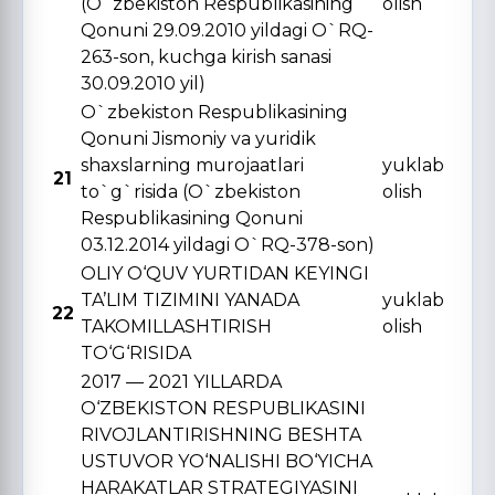
(O`zbekiston Respublikasining
olish
Qonuni 29.09.2010 yildagi O`RQ-
263-son, kuchga kirish sanasi
30.09.2010 yil)
O`zbekiston Respublikasining
Qonuni Jismoniy va yuridik
shaxslarning murojaatlari
yuklab
21
to`g`risida (O`zbekiston
olish
Respublikasining Qonuni
03.12.2014 yildagi O`RQ-378-son)
OLIY O‘QUV YURTIDAN KЕYINGI
TA’LIM TIZIMINI YANADA
yuklab
22
TAKOMILLASHTIRISH
olish
TO‘G‘RISIDA
2017 — 2021 YILLARDA
O‘ZBЕKISTON RЕSPUBLIKASINI
RIVOJLANTIRISHNING BЕSHTA
USTUVOR YO‘NALISHI BO‘YICHA
HARAKATLAR STRATЕGIYASINI