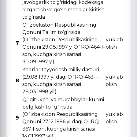
javobgarlik to'g'risidagi kodeksiga
o'zgartish va qo'shimchalar kiritish
to'g'risida
O`zbekiston Respublikasining
Qonuni Ta’lim to’g’risida
(O`zbekiston Respublikasining
yuklab
7
Qonuni 29.08.1997 y. O`RQ-464-I-
olish
son, kuchga kirish sanasi
30.09.1997 y.)
Kadrlar tayyorlash milliy dasturi
(29.08.1997 yildagi O`RQ-463-I-
yuklab
8
son, kuchga kirish sanasi
olish
28.03.1998 yil)
Q`qituvchi va murabbiylar kunini
belgilash to`g`risida
(O`zbekiston Respublikasining
yuklab
9
Qonuni 27.12.1996 yildagi O`RQ-
olish
367-I-son, kuchga kirish sanasi
14.01.1997 yil)