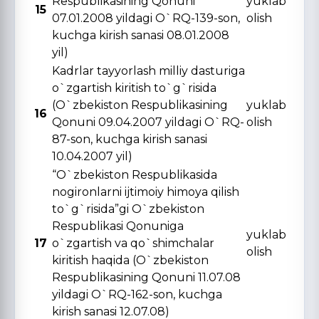
Respublikasining Qonuni
yuklab
15
07.01.2008 yildagi O`RQ-139-son,
olish
kuchga kirish sanasi 08.01.2008
yil)
Kadrlar tayyorlash milliy dasturiga
o`zgartish kiritish to`g`risida
(O`zbekiston Respublikasining
yuklab
16
Qonuni 09.04.2007 yildagi O`RQ-
olish
87-son, kuchga kirish sanasi
10.04.2007 yil)
“O`zbekiston Respublikasida
nogironlarni ijtimoiy himoya qilish
to`g`risida”gi O`zbekiston
Respublikasi Qonuniga
yuklab
17
o`zgartish va qo`shimchalar
olish
kiritish haqida (O`zbekiston
Respublikasining Qonuni 11.07.08
yildagi O`RQ-162-son, kuchga
kirish sanasi 12.07.08)