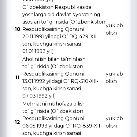
O`zbekiston Respublikasida
yoshlarga oid davlat siyosatining
asoslari to`g`risida (O`zbenkiston
yuklab
10
Respublikasining Qonuni
olish
20.11.1991 yildagi O`RQ-429-XII-
son, kuchga kirish sanasi
01.01.1992 yil)
Aholini ish bilan ta‘minlash
to`g`risida (O`zbekiston
Respublikasining Qonuni
yuklab
11
13.01.1992 yildagi O`RQ-510-XII-
olish
son, kuchga kirish sanasi
07.03.1992 yil)
Mehnatni muhofaza qilish
to`g`risida (O`zbekiston
Respublikasining Qonuni
yuklab
12
06.05.1993 yildagi O`RQ-839-XII-
olish
son, kuchga kirish sanasi