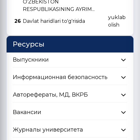
O‘ZBЕKISTON
RЕSPUBLIKASINING AYRIM...
yuklab
26
Davlat haridlari to'g'risida
olish
Ресурсы
Выпускники
Информационная безопасность
Авторефераты, МД, ВКРБ
Вакансии
Журналы университета