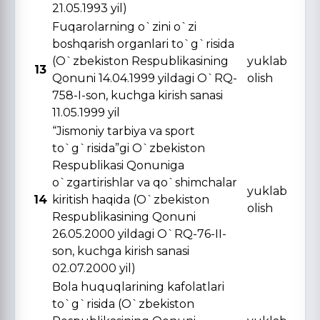
21.05.1993 yil)
Fuqarolarning o`zini o`zi
boshqarish organlari to`g`risida
(O`zbekiston Respublikasining
yuklab
13
Qonuni 14.04.1999 yildagi O`RQ-
olish
758-I-son, kuchga kirish sanasi
11.05.1999 yil
“Jismoniy tarbiya va sport
to`g`risida”gi O`zbekiston
Respublikasi Qonuniga
o`zgartirishlar va qo`shimchalar
yuklab
14
kiritish haqida (O`zbekiston
olish
Respublikasining Qonuni
26.05.2000 yildagi O`RQ-76-II-
son, kuchga kirish sanasi
02.07.2000 yil)
Bola huquqlarining kafolatlari
to`g`risida (O`zbekiston