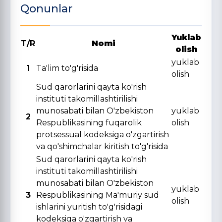
Qonunlar
Yuklab
T/R
Nomi
olish
yuklab
1
Ta'lim to'g'risida
olish
Sud qarorlarini qayta ko'rish
instituti takomillashtirilishi
munosabati bilan O'zbekiston
yuklab
2
Respublikasining fuqarolik
olish
protsessual kodeksiga o'zgartirish
va qo'shimchalar kiritish to'g'risida
Sud qarorlarini qayta ko'rish
instituti takomillashtirilishi
munosabati bilan O'zbekiston
yuklab
3
Respublikasining Ma'muriy sud
olish
ishlarini yuritish to'g'risidagi
kodeksiga o'zgartirish va