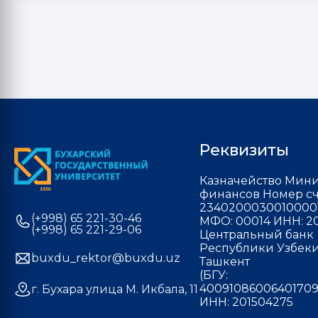
Реквизиты
Казначейство Мини
финансов Номер сч
2340200030010000
(+998) 65 221-30-46
МФО: 00014 ИНН: 20
(+998) 65 221-29-06
Центральный банк
Республики Узбекис
buxdu_rektor@buxdu.uz
Ташкент
(БГУ:
40091086006401709
г. Бухара улица М. Икбала, 11
ИНН: 201504275