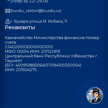
(+998) 65 221-29-06
buxdu_rektor@buxdu.uz
г. Бухара улица М. Икбала, 11
Реквизиты
Казначейство Министерства финансов Номер
счета:
23402000300100001010
МФО: 00014 ИНН: 201122919
Центральный банк Республики Узбекистан г.
Ташкент
(БГУ: 400910860064017094100350004)
ИНН: 201504275