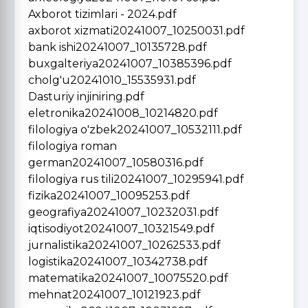
Axborot tizimlari - 2024.pdf
axborot xizmati20241007_10250031.pdf
bank ishi20241007_10135728.pdf
buxgalteriya20241007_10385396.pdf
cholg'u20241010_15535931.pdf
Dasturiy injiniring.pdf
eletronika20241008_10214820.pdf
filologiya o'zbek20241007_10532111.pdf
filologiya roman
german20241007_10580316.pdf
filologiya rus tili20241007_10295941.pdf
fizika20241007_10095253.pdf
geografiya20241007_10232031.pdf
iqtisodiyot20241007_10321549.pdf
jurnalistika20241007_10262533.pdf
logistika20241007_10342738.pdf
matematika20241007_10075520.pdf
mehnat20241007_10121923.pdf