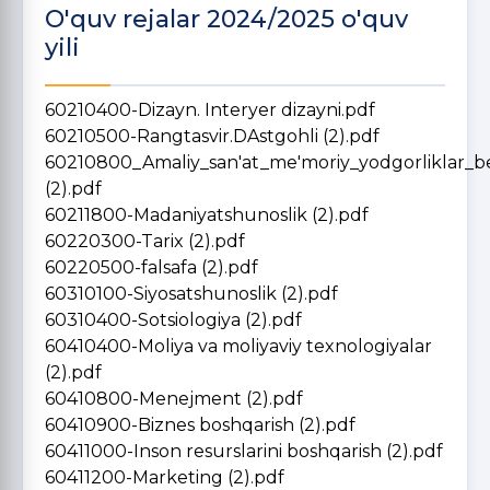
O'quv rejalar 2024/2025 o'quv
yili
60210400-Dizayn. Interyer dizayni.pdf
60210500-Rangtasvir.DAstgohli (2).pdf
60210800_Amaliy_san'at_me'moriy_yodgorliklar_be
(2).pdf
60211800-Madaniyatshunoslik (2).pdf
60220300-Tarix (2).pdf
60220500-falsafa (2).pdf
60310100-Siyosatshunoslik (2).pdf
60310400-Sotsiologiya (2).pdf
60410400-Moliya va moliyaviy texnologiyalar
(2).pdf
60410800-Menejment (2).pdf
60410900-Biznes boshqarish (2).pdf
60411000-Inson resurslarini boshqarish (2).pdf
60411200-Marketing (2).pdf