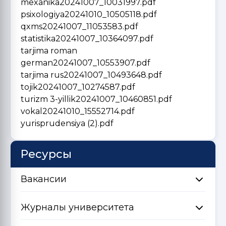
mexanika20241007_10031997.pdf
psixologiya20241010_10505118.pdf
qxms20241007_11053583.pdf
statistika20241007_10364097.pdf
tarjima roman
german20241007_10553907.pdf
tarjima rus20241007_10493648.pdf
tojik20241007_10274587.pdf
turizm 3-yillik20241007_10460851.pdf
vokal20241010_15552714.pdf
yurisprudensiya (2).pdf
Ресурсы
Вакансии
Журналы университета