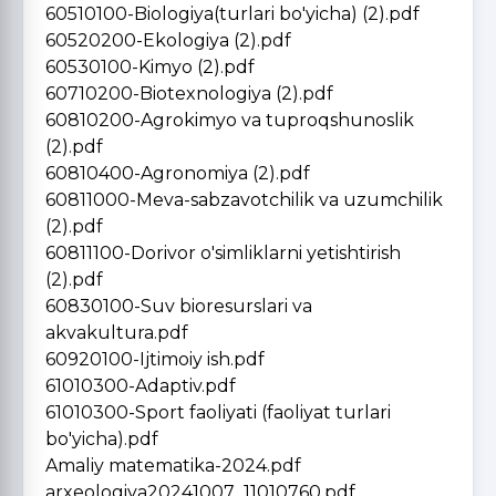
60510100-Biologiya(turlari bo'yicha) (2).pdf
60520200-Ekologiya (2).pdf
60530100-Kimyo (2).pdf
60710200-Biotexnologiya (2).pdf
60810200-Agrokimyo va tuproqshunoslik
(2).pdf
60810400-Agronomiya (2).pdf
60811000-Meva-sabzavotchilik va uzumchilik
(2).pdf
60811100-Dorivor o'simliklarni yetishtirish
(2).pdf
60830100-Suv bioresurslari va
akvakultura.pdf
60920100-Ijtimoiy ish.pdf
61010300-Adaptiv.pdf
61010300-Sport faoliyati (faoliyat turlari
bo'yicha).pdf
Amaliy matematika-2024.pdf
arxeologiya20241007_11010760.pdf