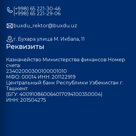
(+998) 65 221-30-46
(+998) 65 221-29-06
buxdu_rektor@buxdu.uz
г. Бухара улица М. Икбала, 11
Реквизиты
Казначейство Министерства финансов Номер
счета:
23402000300100001010
МФО: 00014 ИНН: 201122919
Центральный банк Республики Узбекистан г.
Ташкент
(БГУ: 400910860064017094100350004)
ИНН: 201504275