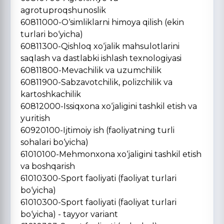
agrotuproqshunoslik
60811000-O‘simliklarni himoya qilish (ekin
turlari bo‘yicha)
60811300-Qishloq xo‘jalik mahsulotlarini
saqlash va dastlabki ishlash texnologiyasi
60811800-Mevachilik va uzumchilik
60811900-Sabzavotchilik, polizchilik va
kartoshkachilik
60812000-Issiqxona xo‘jaligini tashkil etish va
yuritish
60920100-Ijtimoiy ish (faoliyatning turli
sohalari bo‘yicha)
61010100-Mehmonxona xo‘jaligini tashkil etish
va boshqarish
61010300-Sport faoliyati (faoliyat turlari
bo‘yicha)
61010300-Sport faoliyati (faoliyat turlari
bo‘yicha) - tayyor variant