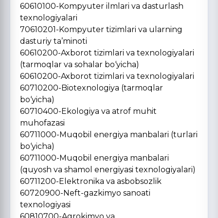
60610100-Kompyuter ilmlari va dasturlash
texnologiyalari
70610201-Kompyuter tizimlari va ularning
dasturiy ta’minoti
60610200-Axborot tizimlari va texnologiyalari
(tarmoqlar va sohalar bo‘yicha)
60610200-Axborot tizimlari va texnologiyalari
60710200-Biotexnologiya (tarmoqlar
bo‘yicha)
60710400-Ekologiya va atrof muhit
muhofazasi
60711000-Muqobil energiya manbalari (turlari
bo‘yicha)
60711000-Muqobil energiya manbalari
(quyosh va shamol energiyasi texnologiyalari)
60711200-Elektronika va asbobsozlik
60720900-Neft-gazkimyo sanoati
texnologiyasi
60810700-Agrokimyo va