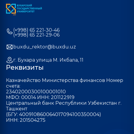
(+998) 65 221-30-46
(+998) 65 221-29-06
buxdu_rektor@buxdu.uz
г. Бухара улица М. Икбала, 11
Реквизиты
Казначейство Министерства финансов Номер
счета:
23402000300100001010
МФО: 00014 ИНН: 201122919
Центральный банк Республики Узбекистан г.
Ташкент
(БГУ: 400910860064017094100350004)
ИНН: 201504275