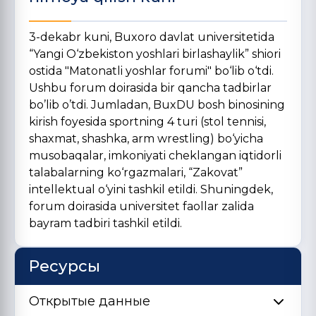
3-dekabr kuni, Buxoro davlat universitetida
“Yangi O‘zbekiston yoshlari birlashaylik” shiori
ostida "Matonatli yoshlar forumi" bo‘lib o‘tdi.
Ushbu forum doirasida bir qancha tadbirlar
bo’lib o’tdi. Jumladan, BuxDU bosh binosining
kirish foyesida sportning 4 turi (stol tennisi,
shaxmat, shashka, arm wrestling) bo‘yicha
musobaqalar, imkoniyati cheklangan iqtidorli
talabalarning ko‘rgazmalari, “Zakovat”
intellektual o‘yini tashkil etildi. Shuningdek,
forum doirasida universitet faollar zalida
bayram tadbiri tashkil etildi.
Ресурсы
Открытые данные