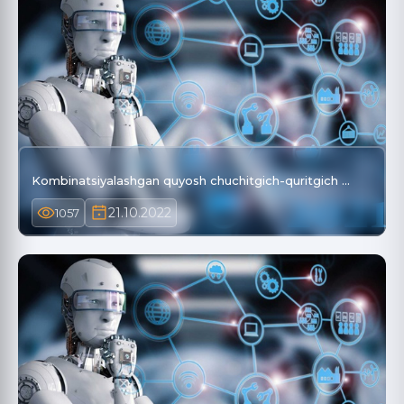
Kombinatsiyalashgan quyosh chuchitgich-quritgich …
21.10.2022
1057