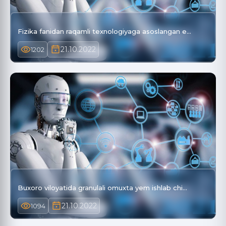
Fizika fanidan raqamli texnologiyaga asoslangan e…
21.10.2022
1202
Buxoro viloyatida granulali omuxta yem ishlab chi…
21.10.2022
1094