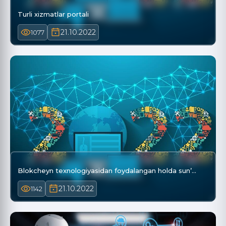
Turli xizmatlar portali
21.10.2022
1077
Blokcheyn texnologiyasidan foydalangan holda sun’…
21.10.2022
1142