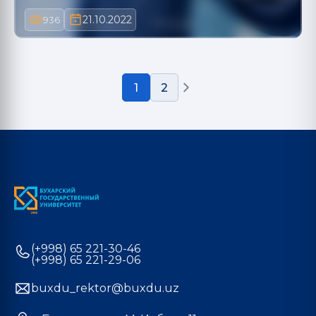
21.10.2022
936
1
2
(+998) 65 221-30-46
(+998) 65 221-29-06
buxdu_rektor@buxdu.uz