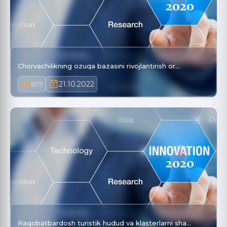
Chorvachilikning ozuqa bazasini rivojlantirish or…
21.10.2022
875
Raqobatbardosh turistik hudud va klasterlarni sha…