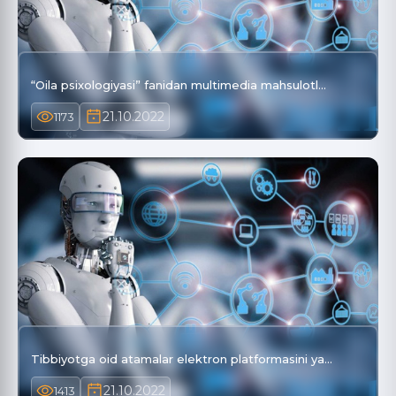
“Oila psixologiyasi” fanidan multimedia mahsulotl…
21.10.2022
1173
Tibbiyotga oid atamalar elektron platformasini ya…
21.10.2022
1413