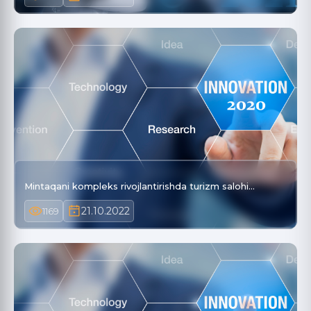
Mintaqani kompleks rivojlantirishda turizm salohi…
21.10.2022
1169