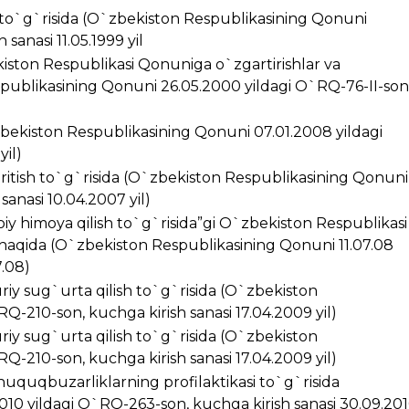
i to`g`risida (O`zbekiston Respublikasining Qonuni
sanasi 11.05.1999 yil
kiston Respublikasi Qonuniga o`zgartirishlar va
spublikasining Qonuni 26.05.2000 yildagi O`RQ-76-II-son
zbekiston Respublikasining Qonuni 07.01.2008 yildagi
yil)
kiritish to`g`risida (O`zbekiston Respublikasining Qonuni
anasi 10.04.2007 yil)
iy himoya qilish to`g`risida”gi O`zbekiston Respublikasi
 haqida (O`zbekiston Respublikasining Qonuni 11.07.08
7.08)
riy sug`urta qilish to`g`risida (O`zbekiston
Q-210-son, kuchga kirish sanasi 17.04.2009 yil)
riy sug`urta qilish to`g`risida (O`zbekiston
Q-210-son, kuchga kirish sanasi 17.04.2009 yil)
huquqbuzarliklarning profilaktikasi to`g`risida
10 yildagi O`RQ-263-son, kuchga kirish sanasi 30.09.20