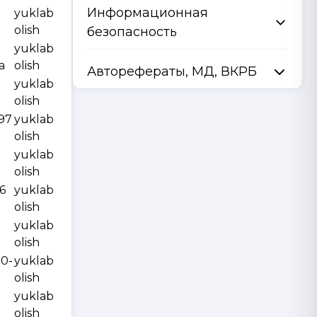
Информационная
yuklab
olish
безопасность
yuklab
a
olish
Авторефераты, МД, ВКРБ
yuklab
olish
997
yuklab
olish
yuklab
olish
6
yuklab
olish
yuklab
olish
10-
yuklab
olish
yuklab
olish