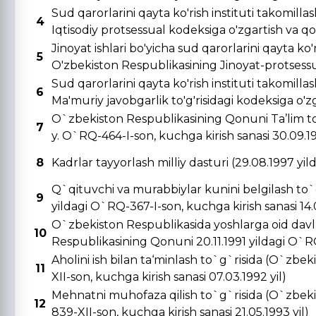
Sud qarorlarini qayta ko'rish instituti takomill
4
Iqtisodiy protsessual kodeksiga o'zgartish va qo's
Jinoyat ishlari bo'yicha sud qarorlarini qayta ko'r
5
O'zbekiston Respublikasining Jinoyat-protsessual
Sud qarorlarini qayta ko'rish instituti takomill
6
Ma'muriy javobgarlik to'g'risidagi kodeksiga o'zga
O`zbekiston Respublikasining Qonuni Ta’lim to
7
y. O`RQ-464-I-son, kuchga kirish sanasi 30.09.19
8
Kadrlar tayyorlash milliy dasturi (29.08.1997 yi
Q`qituvchi va murabbiylar kunini belgilash to`
9
yildagi O`RQ-367-I-son, kuchga kirish sanasi 14.0
O`zbekiston Respublikasida yoshlarga oid davla
10
Respublikasining Qonuni 20.11.1991 yildagi O`RQ-
Aholini ish bilan ta‘minlash to`g`risida (O`zbe
11
XII-son, kuchga kirish sanasi 07.03.1992 yil)
Mehnatni muhofaza qilish to`g`risida (O`zbeki
12
839-XII-son, kuchga kirish sanasi 21.05.1993 yil)