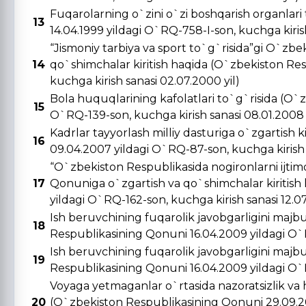
Fuqarolarning o`zini o`zi boshqarish organlar
13
14.04.1999 yildagi O`RQ-758-I-son, kuchga kirish 
“Jismoniy tarbiya va sport to`g`risida”gi O`zbe
14
qo`shimchalar kiritish haqida (O`zbekiston Re
kuchga kirish sanasi 02.07.2000 yil)
Bola huquqlarining kafolatlari to`g`risida (O`
15
O`RQ-139-son, kuchga kirish sanasi 08.01.2008 
Kadrlar tayyorlash milliy dasturiga o`zgartish 
16
09.04.2007 yildagi O`RQ-87-son, kuchga kirish s
“O`zbekiston Respublikasida nogironlarni ijtimo
17
Qonuniga o`zgartish va qo`shimchalar kiritish
yildagi O`RQ-162-son, kuchga kirish sanasi 12.0
Ish beruvchining fuqarolik javobgarligini majbu
18
Respublikasining Qonuni 16.04.2009 yildagi O`R
Ish beruvchining fuqarolik javobgarligini majbu
19
Respublikasining Qonuni 16.04.2009 yildagi O`R
Voyaga yetmaganlar o`rtasida nazoratsizlik va 
20
(O`zbekiston Respublikasining Qonuni 29.09.20