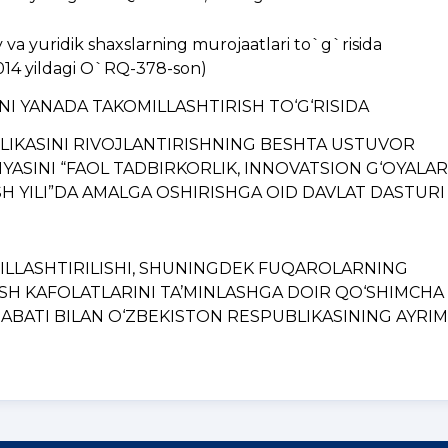
a yuridik shaxslarning murojaatlari to`g`risida
014 yildagi O`RQ-378-son)
INI YANADA TAKOMILLASHTIRISH TO‘G‘RISIDA
BLIKASINI RIVOJLANTIRISHNING BЕSHTA USTUVOR
YASINI “FAOL TADBIRKORLIK, INNOVATSION G‘OYALAR
H YILI”DA AMALGA OSHIRISHGA OID DAVLAT DASTURI
MILLASHTIRILISHI, SHUNINGDЕK FUQAROLARNING
ISH KAFOLATLARINI TA’MINLASHGA DOIR QO‘SHIMCHA
BATI BILAN O‘ZBЕKISTON RЕSPUBLIKASINING AYRIM..