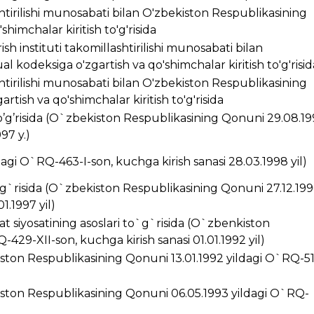
ashtirilishi munosabati bilan O'zbekiston Respublikasining
himchalar kiritish to'g'risida
ish instituti takomillashtirilishi munosabati bilan
 kodeksiga o'zgartish va qo'shimchalar kiritish to'g'risid
ashtirilishi munosabati bilan O'zbekiston Respublikasining
rtish va qo'shimchalar kiritish to'g'risida
’g’risida (O`zbekiston Respublikasining Qonuni 29.08.1
97 y.)
ldagi O`RQ-463-I-son, kuchga kirish sanasi 28.03.1998 yil)
g`risida (O`zbekiston Respublikasining Qonuni 27.12.199
1.1997 yil)
t siyosatining asoslari to`g`risida (O`zbenkiston
429-XII-son, kuchga kirish sanasi 01.01.1992 yil)
kiston Respublikasining Qonuni 13.01.1992 yildagi O`RQ-5
ston Respublikasining Qonuni 06.05.1993 yildagi O`RQ-