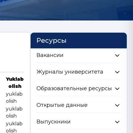
Ресурсы
Вакансии
Журналы университета
Yuklab
olish
Образовательные ресурсы
yuklab
olish
Открытые данные
yuklab
olish
Выпускники
yuklab
olish