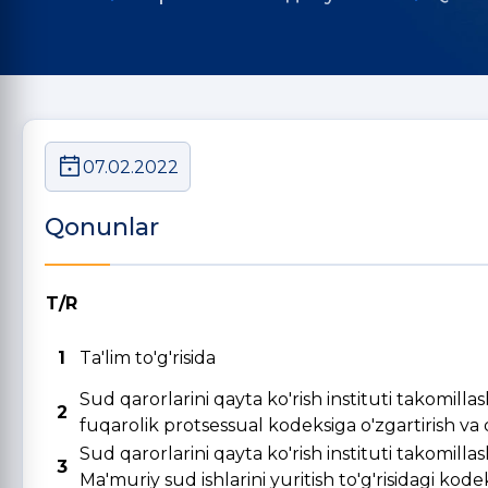
07.02.2022
Qonunlar
T/R
1
Ta'lim to'g'risida
Sud qarorlarini qayta ko'rish instituti takomill
2
fuqarolik protsessual kodeksiga o'zgartirish va qo
Sud qarorlarini qayta ko'rish instituti takomill
3
Ma'muriy sud ishlarini yuritish to'g'risidagi kode