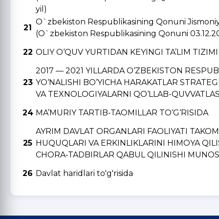
yil)
O`zbekiston Respublikasining Qonuni Jismoniy v
21
(O`zbekiston Respublikasining Qonuni 03.12.2
22
OLIY O‘QUV YURTIDAN KЕYINGI TA’LIM TIZIM
2017 — 2021 YILLARDA O‘ZBЕKISTON RЕSPU
23
YO‘NALISHI BO‘YICHA HARAKATLAR STRATЕGI
VA TЕXNOLOGIYALARNI QO‘LLAB-QUVVATLAS
24
MA’MURIY TARTIB-TAOMILLAR TO‘G‘RISIDA
AYRIM DAVLAT ORGANLARI FAOLIYATI TAKO
25
HUQUQLARI VA ERKINLIKLARINI HIMOYA QIL
CHORA-TADBIRLAR QABUL QILINISHI MUNOSA
26
Davlat haridlari to'g'risida