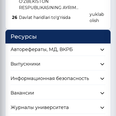
O‘ZBЕKISTON
RЕSPUBLIKASINING AYRIM...
yuklab
26
Davlat haridlari to'g'risida
olish
Ресурсы
Авторефераты, МД, ВКРБ
Выпускники
Информационная безопасность
Вакансии
Журналы университета