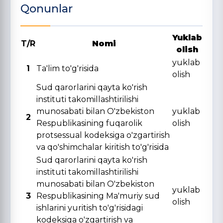
Qonunlar
Yuklab
T/R
Nomi
olish
yuklab
1
Ta'lim to'g'risida
olish
Sud qarorlarini qayta ko'rish
instituti takomillashtirilishi
munosabati bilan O'zbekiston
yuklab
2
Respublikasining fuqarolik
olish
protsessual kodeksiga o'zgartirish
va qo'shimchalar kiritish to'g'risida
Sud qarorlarini qayta ko'rish
instituti takomillashtirilishi
munosabati bilan O'zbekiston
yuklab
3
Respublikasining Ma'muriy sud
olish
ishlarini yuritish to'g'risidagi
kodeksiga o'zgartirish va