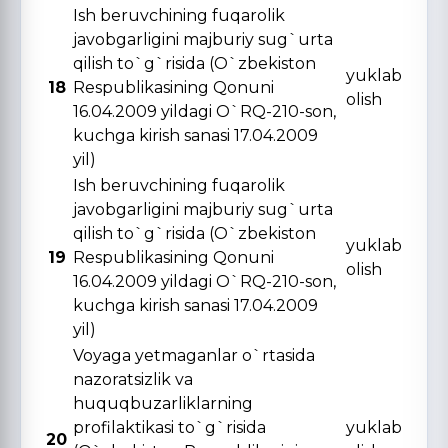
Ish beruvchining fuqarolik
javobgarligini majburiy sug`urta
qilish to`g`risida (O`zbekiston
yuklab
18
Respublikasining Qonuni
olish
16.04.2009 yildagi O`RQ-210-son,
kuchga kirish sanasi 17.04.2009
yil)
Ish beruvchining fuqarolik
javobgarligini majburiy sug`urta
qilish to`g`risida (O`zbekiston
yuklab
19
Respublikasining Qonuni
olish
16.04.2009 yildagi O`RQ-210-son,
kuchga kirish sanasi 17.04.2009
yil)
Voyaga yetmaganlar o`rtasida
nazoratsizlik va
huquqbuzarliklarning
profilaktikasi to`g`risida
yuklab
20