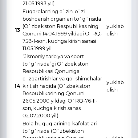
21.05.1993 yil)
Fuqarolarning o`zini o`zi
boshqarish organlari to`g`risida
(O`zbekiston Respublikasining
yuklab
13
Qonuni 14.04.1999 yildagi O`RQ-
olish
758-I-son, kuchga kirish sanasi
11.05.1999 yil
“Jismoniy tarbiya va sport
to`g`risida”gi O`zbekiston
Respublikasi Qonuniga
o`zgartirishlar va qo`shimchalar
yuklab
14
kiritish haqida (O`zbekiston
olish
Respublikasining Qonuni
26.05.2000 yildagi O`RQ-76-II-
son, kuchga kirish sanasi
02.07.2000 yil)
Bola huquqlarining kafolatlari
to`g`risida (O`zbekiston