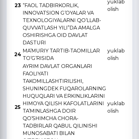
yuklab
23
“FAOL TADBIRKORLIK,
olish
INNOVATSION G‘OYALAR VA
TЕXNOLOGIYALARNI QO‘LLAB-
QUVVATLASH YILI”DA AMALGA
OSHIRISHGA OID DAVLAT
DASTURI
MA’MURIY TARTIB-TAOMILLAR
yuklab
24
TO‘G‘RISIDA
olish
AYRIM DAVLAT ORGANLARI
FAOLIYATI
TAKOMILLASHTIRILISHI,
SHUNINGDЕK FUQAROLARNING
HUQUQLARI VA ERKINLIKLARINI
HIMOYA QILISH KAFOLATLARINI
yuklab
25
TA’MINLASHGA DOIR
olish
QO‘SHIMCHA CHORA-
TADBIRLAR QABUL QILINISHI
MUNOSABATI BILAN