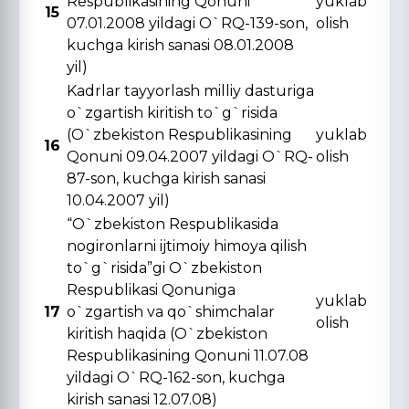
Respublikasining Qonuni
yuklab
15
07.01.2008 yildagi O`RQ-139-son,
olish
kuchga kirish sanasi 08.01.2008
yil)
Kadrlar tayyorlash milliy dasturiga
o`zgartish kiritish to`g`risida
(O`zbekiston Respublikasining
yuklab
16
Qonuni 09.04.2007 yildagi O`RQ-
olish
87-son, kuchga kirish sanasi
10.04.2007 yil)
“O`zbekiston Respublikasida
nogironlarni ijtimoiy himoya qilish
to`g`risida”gi O`zbekiston
Respublikasi Qonuniga
yuklab
17
o`zgartish va qo`shimchalar
olish
kiritish haqida (O`zbekiston
Respublikasining Qonuni 11.07.08
yildagi O`RQ-162-son, kuchga
kirish sanasi 12.07.08)