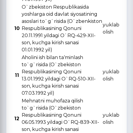
O`zbekiston Respublikasida
yoshlarga oid davlat siyosatining
asoslari to`g`risida (O`zbenkiston
yuklab
10
Respublikasining Qonuni
olish
20.11.1991 yildagi O`RQ-429-XII-
son, kuchga kirish sanasi
01.01.1992 yil)
Aholini ish bilan ta‘minlash
to`g`risida (O`zbekiston
Respublikasining Qonuni
yuklab
11
13.01.1992 yildagi O`RQ-510-XII-
olish
son, kuchga kirish sanasi
07.03.1992 yil)
Mehnatni muhofaza qilish
to`g`risida (O`zbekiston
Respublikasining Qonuni
yuklab
12
06.05.1993 yildagi O`RQ-839-XII-
olish
son, kuchga kirish sanasi