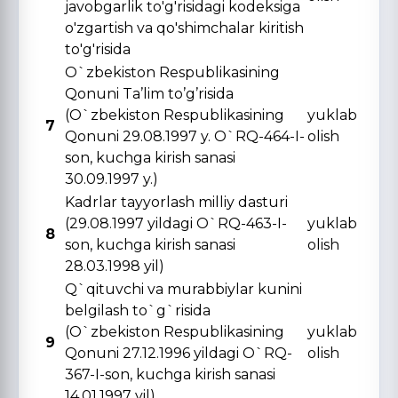
javobgarlik to'g'risidagi kodeksiga
o'zgartish va qo'shimchalar kiritish
to'g'risida
O`zbekiston Respublikasining
Qonuni Ta’lim to’g’risida
(O`zbekiston Respublikasining
yuklab
7
Qonuni 29.08.1997 y. O`RQ-464-I-
olish
son, kuchga kirish sanasi
30.09.1997 y.)
Kadrlar tayyorlash milliy dasturi
(29.08.1997 yildagi O`RQ-463-I-
yuklab
8
son, kuchga kirish sanasi
olish
28.03.1998 yil)
Q`qituvchi va murabbiylar kunini
belgilash to`g`risida
(O`zbekiston Respublikasining
yuklab
9
Qonuni 27.12.1996 yildagi O`RQ-
olish
367-I-son, kuchga kirish sanasi
14.01.1997 yil)