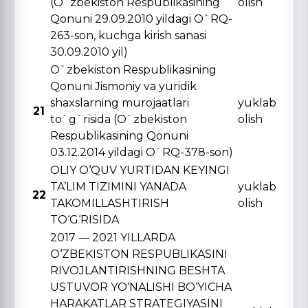
(O`zbekiston Respublikasining
olish
Qonuni 29.09.2010 yildagi O`RQ-
263-son, kuchga kirish sanasi
30.09.2010 yil)
O`zbekiston Respublikasining
Qonuni Jismoniy va yuridik
shaxslarning murojaatlari
yuklab
21
to`g`risida (O`zbekiston
olish
Respublikasining Qonuni
03.12.2014 yildagi O`RQ-378-son)
OLIY O‘QUV YURTIDAN KЕYINGI
TA’LIM TIZIMINI YANADA
yuklab
22
TAKOMILLASHTIRISH
olish
TO‘G‘RISIDA
2017 — 2021 YILLARDA
O‘ZBЕKISTON RЕSPUBLIKASINI
RIVOJLANTIRISHNING BЕSHTA
USTUVOR YO‘NALISHI BO‘YICHA
HARAKATLAR STRATЕGIYASINI