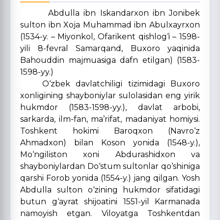
Abdulla ibn Iskandarxon ibn Jonibek
sulton ibn Xoja Muhammad ibn Abulxayrxon
(1534-y. – Miyonkol, Ofarikent qishlog‘i – 1598-
yili 8-fevral Samarqand, Buxoro yaqinida
Bahouddin majmuasiga dafn etilgan) (1583-
1598-yy.)
O‘zbek davlatchiligi tizimidagi Buxoro
xonligining shayboniylar sulolasidan eng yirik
hukmdor (1583-1598-yy.), davlat arbobi,
sarkarda, ilm-fan, ma’rifat, madaniyat homiysi.
Toshkent hokimi Baroqxon (Navro‘z
Ahmadxon) bilan Koson yonida (1548-y.),
Mo‘ngiliston xoni Abdurashidxon va
shayboniylardan Do‘stum sultonlar qo‘shiniga
qarshi Forob yonida (1554-y.) jang qilgan. Yosh
Abdulla sulton o‘zining hukmdor sifatidagi
butun g‘ayrat shijoatini 1551-yil Karmanada
namoyish etgan. Viloyatga Toshkentdan