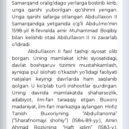
Samarqand oralig‘idago yerlarga bostirib kirib,
unga qarshi yuborilgan qo‘shinni yengan.
Unga qarshi safarga otlangan Abdullaxon II
Samarqandga yetganida o‘g‘li Abdulmo‘min
1598-yil 8-fevralda amir Muhammad Boqibiy
bilan kelishib otasi Abdullaxon II ni zaxarlab
o‘ldiradi.
Abdullaxon II faol tashqi siyosat olib
borgan. Uning mamlakat ichki siyosatidagi,
davlat boshqaruv tizimini mustahkamlash,
ayniqsa pul islohati o‘tkazish yo‘lidagi faoliyati
natijalari keyingi davrlarda ham saqlanib
qolgan. U ko‘plab turli inshootlar qurdirgan.
Uning davrida mamlakatda shaharsozlik,
adabiyot, ilm-fan taraqqiy etgan. Buxoro
madaniyat, ilm-fan markaziga aylangan. Hofiz
Tanish Buxoriyning “Abdullanoma”
(“Sharafnomayi shohiy”) (1584-89-yy.), Amin
Ahmad Roziyning “Haft iqlim” (1583-y.),