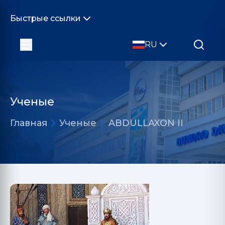
Быстрые ссылки
RU
Ученые
Главная
Ученые
ABDULLAXON II