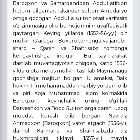
Baroqxon va Samarqanddan Abdullatifxon
hujum qilganlar, Iskandar sulton Amudaryo
ortiga qochgan. Abdulla sulton otasi vazifasini
o‘z zimmasiga olib bu hujumni muvaffaqiyatli
qaytargan. Keyingi yillarda (1552-56-yy.) o‘z
mulkini G‘arbga – Buxoro tomonga va janubi-
sharq – Qarshi va Shahrisabz tomonga
kengaytirishga intilgan. Bu say-harakat
dastlab muvaffaqiyotsiz chiqqan, xatto 1556-
yilda u ota meros mulkini tashlab Maymanaga
qochishga majbur bo‘lgan. U amakisi, Balx
hokimi Pirmuhammaddan harbiy yordam olib
va piri Xoja Muhammad Islom ko‘makida
Baroqxon, keyinchalik uning o‘g‘illari
Darveshxon va Bobo Sultonlarga qarshi uzoq
muddat kurash olib borgan. Navro‘z
Ahmadxon (Baroqxon) vafot etgach (1556-y.),
darhol Karmana va Shahrisabzda o‘z
hukmronligini tiklaydi, 1557-yili mayda