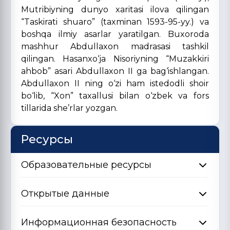
Mutribiyning dunyo xaritasi ilova qilingan
“Taskirati shuaro” (taxminan 1593-95-yy.) va
boshqa ilmiy asarlar yaratilgan. Buxoroda
mashhur Abdullaxon madrasasi tashkil
qilingan. Hasanxo‘ja Nisoriyning “Muzakkiri
ahbob” asari Abdullaxon II ga bag‘ishlangan.
Abdullaxon II ning o‘zi ham istedodli shoir
bo‘lib, “Xon” taxallusi bilan o‘zbek va fors
tillarida she’rlar yozgan.
Ресурсы
Образовательные ресурсы
Открытые данные
Информационная безопасность