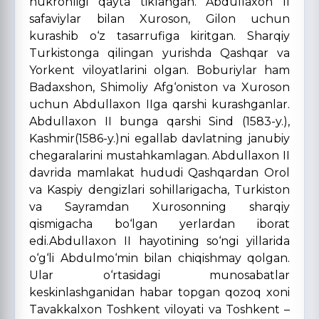
hukronligi qayta tiklangan. Abdullaxon II
safaviylar bilan Xuroson, Gilon uchun
kurashib o‘z tasarrufiga kiritgan. Sharqiy
Turkistonga qilingan yurishda Qashqar va
Yorkent viloyatlarini olgan. Boburiylar ham
Badaxshon, Shimoliy Afg‘oniston va Xuroson
uchun Abdullaxon IIga qarshi kurashganlar.
Abdullaxon II bunga qarshi Sind (1583-y.),
Kashmir(1586-y.)ni egallab davlatning janubiy
chegaralarini mustahkamlagan. Abdullaxon II
davrida mamlakat hududi Qashqardan Orol
va Kaspiy dengizlari sohillarigacha, Turkiston
va Sayramdan Xurosonning sharqiy
qismigacha bo‘lgan yerlardan iborat
edi.Abdullaxon II hayotining so‘ngi yillarida
o‘g‘li Abdulmo‘min bilan chiqishmay qolgan.
Ular o‘rtasidagi munosabatlar
keskinlashganidan habar topgan qozoq xoni
Tavakkalxon Toshkent viloyati va Toshkent –