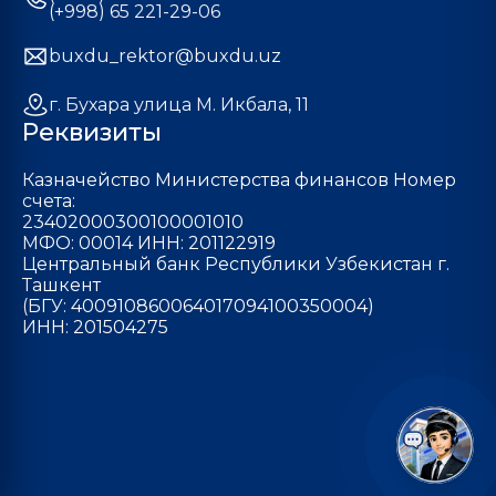
(+998) 65 221-29-06
buxdu_rektor@buxdu.uz
г. Бухара улица М. Икбала, 11
Реквизиты
Казначейство Министерства финансов Номер
счета:
23402000300100001010
МФО: 00014 ИНН: 201122919
Центральный банк Республики Узбекистан г.
Ташкент
(БГУ: 400910860064017094100350004)
ИНН: 201504275