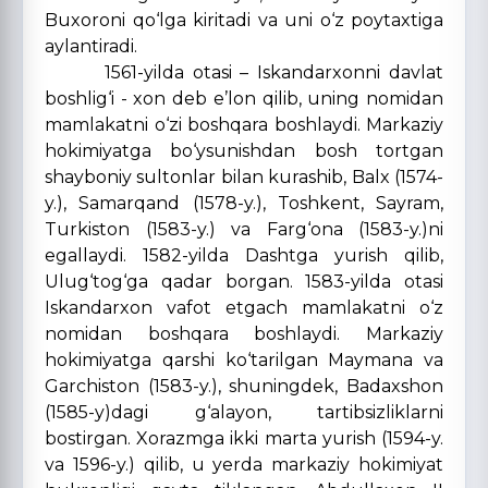
Buxoroni qo‘lga kiritadi va uni o‘z poytaxtiga
aylantiradi.
1561-yilda otasi – Iskandarxonni davlat
boshlig‘i - xon deb e’lon qilib, uning nomidan
mamlakatni o‘zi boshqara boshlaydi. Markaziy
hokimiyatga bo‘ysunishdan bosh tortgan
shayboniy sultonlar bilan kurashib, Balx (1574-
y.), Samarqand (1578-y.), Toshkent, Sayram,
Turkiston (1583-y.) va Farg‘ona (1583-y.)ni
egallaydi. 1582-yilda Dashtga yurish qilib,
Ulug‘tog‘ga qadar borgan. 1583-yilda otasi
Iskandarxon vafot etgach mamlakatni o‘z
nomidan boshqara boshlaydi. Markaziy
hokimiyatga qarshi ko‘tarilgan Maymana va
Garchiston (1583-y.), shuningdek, Badaxshon
(1585-y)dagi g‘alayon, tartibsizliklarni
bostirgan. Xorazmga ikki marta yurish (1594-y.
va 1596-y.) qilib, u yerda markaziy hokimiyat