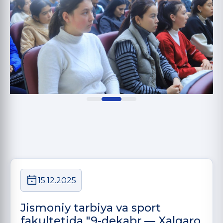
15.12.2025
Jismoniy tarbiya va sport
fakultetida "9-dekabr — Xalqaro