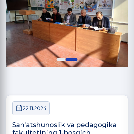
22.11.2024
San'atshunoslik va pedagogika
fakultetining 1-bosqich