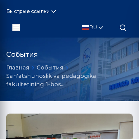
Быстрые ссылки
RU
События
Главная
События
San'atshunoslik va pedagogika
fakultetining 1-bos…