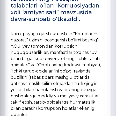
talabalari bilan "Korrupsiyadan
xoli jamiyat sari” mavzusida
davra-suhbati o'tkazildi.
Korrupsiyaga qarshi kurashish "Komplaens-
nazorat" tizimini boshqarish bo'limi boshlig'i
Y.Quliyev tomonidan korrupsion
huquqbuzarliklar, manfaatlar to'qnashuvi
bilan birgalikda universitetning "Ichki tartib-
qoidalari" va "Odob-axloq kodeksi" mohiyati,
"Ichki tartib-qoidalari"ni qo'pol ravishda
buzilishi (sabasiz dars mashg'ulotlarida
qatnashmaslik, bilim olmasdan turli qing'ir
yo'llar bilan baholanish va buning evaziga
boshqalarga moddiy va moliyaviy xarajatlar
taklif etish, tartib-qoidalarga hurmatsizlik
bilan qarash) korrupsion holatlar ekanligi
uqtirildi.