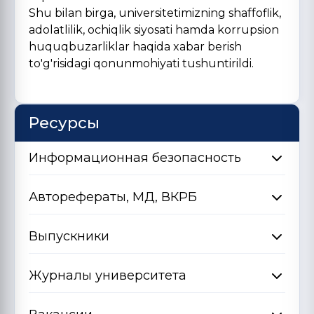
Shu bilan birga, universitetimizning shaffoflik,
adolatlilik, ochiqlik siyosati hamda korrupsion
huquqbuzarliklar haqida xabar berish
to'g'risidagi qonunmohiyati tushuntirildi.
Ресурсы
Информационная безопасность
Авторефераты, МД, ВКРБ
Выпускники
Журналы университета