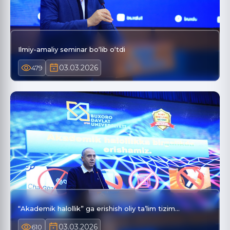
Ilmiy-amaliy seminar bo‘lib o‘tdi
03.03.2026
479
“Akademik halollik” ga erishish oliy ta’lim tizim…
03.03.2026
610