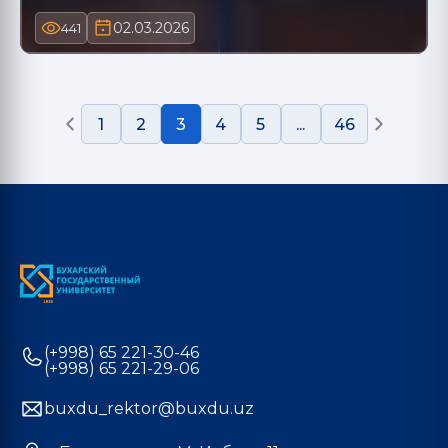
02.03.2026
441
1
2
3
4
5
...
46
(+998) 65 221-30-46
(+998) 65 221-29-06
buxdu_rektor@buxdu.uz