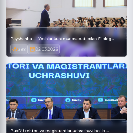
Payshanba — Yoshlar kuni munosabati bilan Filolog…
02.03.2026
388
BuxDU rektori va magistrantlar uchrashuvi bo'lib …