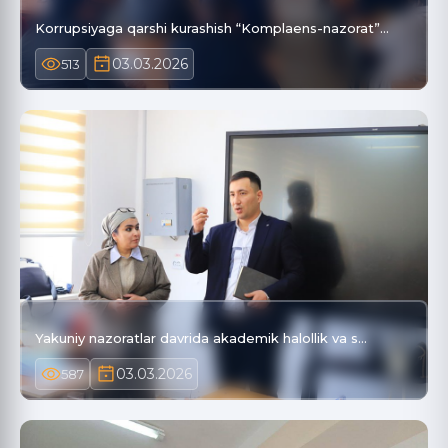
Korrupsiyaga qarshi kurashish “Komplaens-nazorat”…
03.03.2026
513
Yakuniy nazoratlar davrida akademik halollik va s…
03.03.2026
587