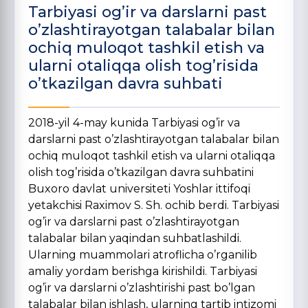
Tarbiyasi og’ir va darslarni past
o’zlashtirayotgan talabalar bilan
ochiq muloqot tashkil etish va
ularni otaliqqa olish tog’risida
o’tkazilgan davra suhbati
2018-yil 4-may kunida Tarbiyasi og’ir va
darslarni past o’zlashtirayotgan talabalar bilan
ochiq muloqot tashkil etish va ularni otaliqqa
olish tog’risida o’tkazilgan davra suhbatini
Buxoro davlat universiteti Yoshlar ittifoqi
yetakchisi Raximov S. Sh. ochib berdi. Tarbiyasi
og’ir va darslarni past o’zlashtirayotgan
talabalar bilan yaqindan suhbatlashildi.
Ularning muammolari atroflicha o’rganilib
amaliy yordam berishga kirishildi. Tarbiyasi
og’ir va darslarni o’zlashtirishi past bo’lgan
talabalar bilan ishlash, ularning tartib intizomi