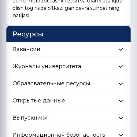
ochiq muloqot tashkil etish va ularni otaliqqa
olish tog’risida o’tkazilgan davra suhbatining
natijasi:
Ресурсы
Вакансии
Журналы университета
Образовательные ресурсы
Открытые данные
Выпускники
Информационная безопасность