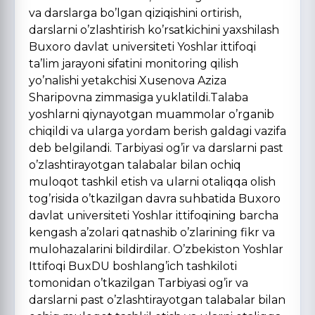
va darslarga bo’lgan qiziqishini ortirish,
darslarni o’zlashtirish ko’rsatkichini yaxshilash
Buxoro davlat universiteti Yoshlar ittifoqi
ta’lim jarayoni sifatini monitoring qilish
yo’nalishi yetakchisi Xusenova Aziza
Sharipovna zimmasiga yuklatildi.Talaba
yoshlarni qiynayotgan muammolar o’rganib
chiqildi va ularga yordam berish galdagi vazifa
deb belgilandi. Tarbiyasi og’ir va darslarni past
o’zlashtirayotgan talabalar bilan ochiq
muloqot tashkil etish va ularni otaliqqa olish
tog’risida o’tkazilgan davra suhbatida Buxoro
davlat universiteti Yoshlar ittifoqining barcha
kengash a’zolari qatnashib o’zlarining fikr va
mulohazalarini bildirdilar. O’zbekiston Yoshlar
Ittifoqi BuxDU boshlang’ich tashkiloti
tomonidan o’tkazilgan Tarbiyasi og’ir va
darslarni past o’zlashtirayotgan talabalar bilan