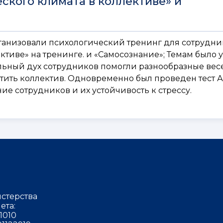
ского климата в коллективе» и
анизовали психологический тренинг для сотрудни
ктиве» на тренинге. и «Самосознание»; Темам было 
льный дух сотрудников помогли разнообразные вес
тить коллектив. Одновременно был проведен тест А
е сотрудников и их устойчивость к стрессу.
стерства
ета:
1010