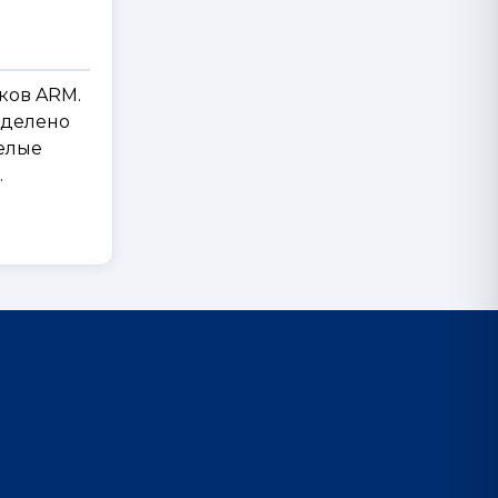
ков ARM.
уделено
елые
.