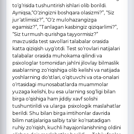
to‘g‘risida tushuntirish ishlari olib borildi.
Ayniqsa,“O‘zingizni boshqara olasizmi?”, “Siz
jur‘atlimisiz?”, “O‘z mulohazangizga
egamisiz?”, “Tanlagan kasbingiz qiziqarlimi?”,
“Siz turmush qurishga tayyormisiz?”
mavzusida test savollari talabalar orasida
katta qiziqish uyg‘otdi. Test so‘rovlari natijalari
talabalar orasida muhokama qilindi va
psixologlar tomonidan jahlni jilovlay bilmaslik
asablarning zo‘riqishiga olib kelishi va natijada
yoshlarning do‘stlari, o‘qituvchi va ota-onalari
o‘rtasidagi munosabatlarda muammolar
yuzaga kelishi, bu esa ularning sog‘ligi bilan
birga o‘qishiga ham jiddiy xavf solishi
tushuntirildi va ularga psixologik maslahatlar
berildi. Shu bilan birga imtihonlar davrida
bilim natijalariga salbiy ta‘sir ko‘rsatadigan
ruhiy zo‘riqish, kuchli hayajonlanishning oldini