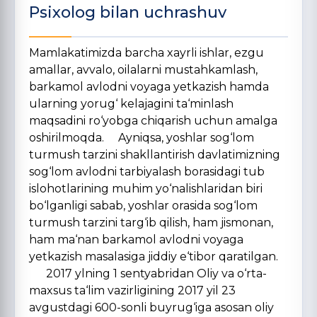
Psixolog bilan uchrashuv
Mamlakatimizda barcha xayrli ishlar, ezgu
amallar, avvalo, oilalarni mustahkamlash,
barkamol avlodni voyaga yetkazish hamda
ularning yorug‘ kelajagini ta‘minlash
maqsadini ro‘yobga chiqarish uchun amalga
oshirilmoqda. Ayniqsa, yoshlar sog‘lom
turmush tarzini shakllantirish davlatimizning
sog‘lom avlodni tarbiyalash borasidagi tub
islohotlarining muhim yo‘nalishlaridan biri
bo‘lganligi sabab, yoshlar orasida sog‘lom
turmush tarzini targ‘ib qilish, ham jismonan,
ham ma‘nan barkamol avlodni voyaga
yetkazish masalasiga jiddiy e‘tibor qaratilgan.
2017 ylning 1 sentyabridan Oliy va o‘rta-
maxsus ta‘lim vazirligining 2017 yil 23
avgustdagi 600-sonli buyrug‘iga asosan oliy