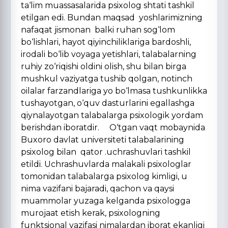
ta‘lim muassasalarida psixolog shtati tashkil
etilgan edi. Bundan maqsad yoshlarimizning
nafaqat jismonan balki ruhan sog‘lom
bo‘lishlari, hayot qiyinchiliklariga bardoshli,
irodali bo‘lib voyaga yetishlari, talabalarning
ruhiy zo‘riqishi oldini olish, shu bilan birga
mushkul vaziyatga tushib qolgan, notinch
oilalar farzandlariga yo bo‘lmasa tushkunlikka
tushayotgan, o‘quv dasturlarini egallashga
qiynalayotgan talabalarga psixologik yordam
berishdan iboratdir. O‘tgan vaqt mobaynida
Buxoro davlat universiteti talabalarining
psixolog bilan qator .uchrashuvlari tashkil
etildi. Uchrashuvlarda malakali psixologlar
tomonidan talabalarga psixolog kimligi, u
nima vazifani bajaradi, qachon va qaysi
muammolar yuzaga kelganda psixologga
murojaat etish kerak, psixologning
funktsional vazifasi nimalardan iborat ekanligi