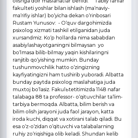
olishga doir maslahatlar berildi. Tabiiy fanlar
fakulteti yoshlar bilan ishlash (ma‘naviy-
ma‘rifiy ishlar) bo‘yicha dekan o‘rinbosari
Rustam Yunusov: - O‘quv dargohimizda
psixolog xizmati tashkil etilganidan juda
xursandmiz. Ko‘p hollarda nima sababdan
asabiylashayotganingni bilmaysan yo
bo‘lmasa bilib-bilmay yaqin kishilaringni
ranjitib qo‘yishing mumkin. Bunday
tushunmovchilik hatto o‘zingizning
kayfiyatingizni ham tushirib yuboradi. Albatta
bunday paytda psixolog maslahatiga juda
muxtoj bo‘lasiz. Fakulьtetitimizda 1148 nafar
talabaga 88 ta professor- o‘qituvchilar ta‘lim-
tarbiya bermoqda. Albatta, bilim berish va
bilim olish jarayoni juda faol jarayon, katta
iroda kuchi, diqqat va xotirani talab qiladi. Bu
esa o‘z-o‘zidan o‘qituvchi va talabalarning
ruhiy zo‘riqishiga olib keladi. Shundan kelib