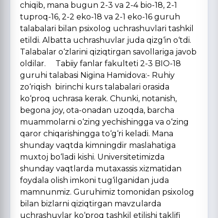
chiqib, mana bugun 2-3 va 2-4 bio-18, 2-1
tuproq-16, 2-2 eko-18 va 2-1 eko-16 guruh
talabalari bilan psixolog uchrashuvlari tashkil
etildi. Albatta uchrashuvlar juda qizg‘in o‘tdi.
Talabalar o‘zlarini qiziqtirgan savollariga javob
oldilar. Tabiiy fanlar fakulteti 2-3 BIO-18
guruhi talabasi Nigina Hamidova:- Ruhiy
zo‘riqish birinchi kurs talabalari orasida
ko‘proq uchrasa kerak. Chunki, notanish,
begona joy, ota-onadan uzoqda, barcha
muammolarni o‘zing yechishingga va o‘zing
qaror chiqarishingga to‘g‘ri keladi. Mana
shunday vaqtda kimningdir maslahatiga
muxtoj bo‘ladi kishi. Universitetimizda
shunday vaqtlarda mutaxassis xizmatidan
foydala olish imkoni tug‘ilganidan juda
mamnunmiz. Guruhimiz tomonidan psixolog
bilan bizlarni qiziqtirgan mavzularda
uchrashuvlar ko‘proq tashkil etilishi taklifi