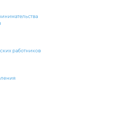
принимательства
я
ских работников
оления