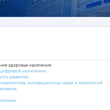
ения здоровья населения
я цифровой экономики
ного развития
мательства, инновационных идей и технологий
человека
околении