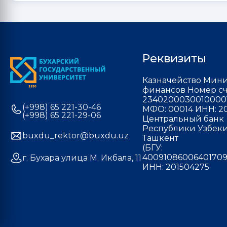
Реквизиты
Казначейство Мини
финансов Номер сч
2340200030010000
(+998) 65 221-30-46
МФО: 00014 ИНН: 20
(+998) 65 221-29-06
Центральный банк
Республики Узбекис
buxdu_rektor@buxdu.uz
Ташкент
(БГУ:
40091086006401709
г. Бухара улица М. Икбала, 11
ИНН: 201504275