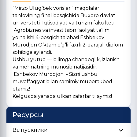
“Mirzo Ulug‘bek vorislari” maqolalar
tanlovining final bosqichida Buxoro davlat
universiteti Iqtisodiyot va turizm fakulteti
Agrobiznes va investitsion faoliyat ta’lim
yo’nalishi 4-bosqich talabasi Eshbekov
Murodjon O‘ktam o‘g‘li faxrli 2-darajali diplom
sohibiga aylandi.
Ushbu yutuq — bilimga chanqoqlik, izlanish
va mehnatning munosib natijasidir.
Eshbekov Murodjon - Sizni ushbu
muvaffaqiyat bilan samimiy muborakbod
etamiz!
Kelgusida yanada ulkan zafarlar tilaymiz!
Ресурсы
Выпускники