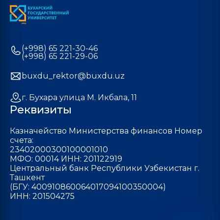
(+998) 65 221-30-46
(+998) 65 221-29-06
buxdu_rektor@buxdu.uz
г. Бухара улица М. Икбала, 11
Реквизиты
Казначейство Министерства финансов Номер
счета:
23402000300100001010
МФО: 00014 ИНН: 201122919
Центральный банк Республики Узбекистан г.
Ташкент
(БГУ: 400910860064017094100350004)
ИНН: 201504275