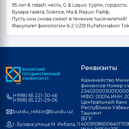
95 лет & ndash; честь, G & Lsquo; Уурти, гордость.
Бухара газета, Science, Ma & Rsquo; Райф,
Пусть они снова сияют в течение тысячелетий!
Факультет филологии 6-2 UZB Ruhshonabon Tok
Реквизиты
Казначейство Мини
финансов Номер сч
2340200030010000
(+998) 65 221-30-46
МФО: 00014 ИНН: 20
(+998) 65 221-29-06
Центральный банк
Республики Узбекис
buxdu_rektor@buxdu.uz
Ташкент
(БГУ:
40091086006401709
г. Бухара улица М. Икбала, 11