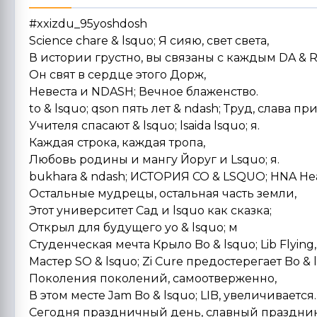
#xxizdu_95yoshdosh
Science chare & lsquo; Я сияю, свет света,
В истории грустно, вы связаны с каждым DA & R
Он свят в сердце этого Дорж,
Невеста и NDASH; Вечное блаженство.
to & lsquo; qson пять лет & ndash; Труд, слава пр
Учителя спасают & lsquo; lsaida lsquo; я.
Каждая строка, каждая тропа,
Любовь родины и мангу Йоруг и Lsquo; я.
bukhara & ndash; ИСТОРИЯ CO & LSQUO; HNA Hea
Остальные мудрецы, остальная часть земли,
Этот университет Сад и lsquo как сказка;
Открыл для будущего yo & lsquo; м
Студенческая мечта Крыло Bo & lsquo; Lib Flying,
Мастер SO & lsquo; Zi Cure предостерегает Bo & l
Поколения поколений, самоотверженно,
В этом месте Jam Bo & lsquo; LIB, увеличивается.
Сегодня праздничный день, славный праздник