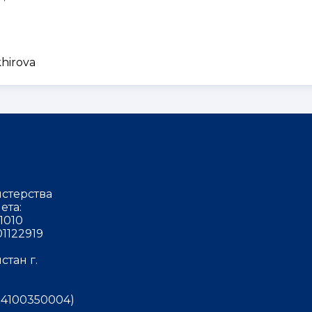
hirova
стерства
ета:
1010
1122919
тан г.
4100350004)