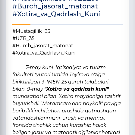
#Burch_jasorat_matonat
#Xotira_va_Qadrlash_Kuni
#Mustaqillik_35
#UZB_35
#Burch_jasorat_matonat
#Xotira_va_Qadrlash_Kuni
7-may kuni Iqtisodiyot va turizm
fakulteti tyutori Umida Toyirova o'ziga
biriktirilgan 3-1MEN-25 guruh talabalari
bilan 9-may
"Xotira va qadrlash kuni"
munosabati bilan Xotira maydoniga tashrif
buyurishdi. "Motamsaro ona haykali" poyiga
borib ikkinchi jahon urushida qatnashgan
vatandoshlarimizni urush va mehnat
frontida tinchlik uchun kurashib halok
bo‘lgan jasur va matonatli o‘g‘lonlar hotirasi