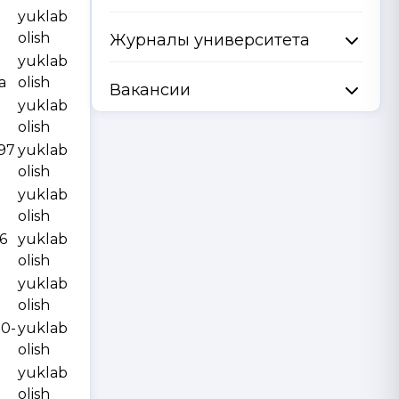
yuklab
olish
Журналы университета
yuklab
a
olish
Вакансии
yuklab
olish
997
yuklab
olish
yuklab
olish
6
yuklab
olish
yuklab
olish
10-
yuklab
olish
yuklab
olish