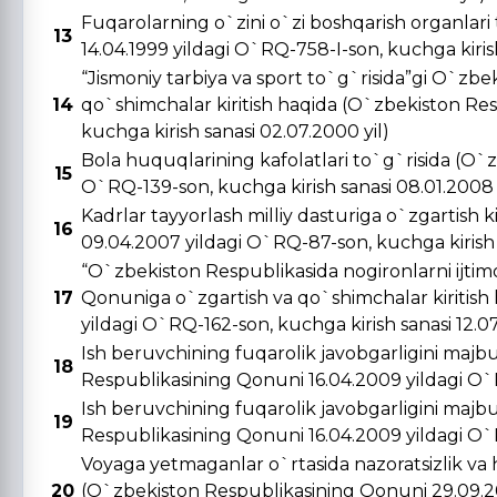
Fuqarolarning o`zini o`zi boshqarish organlar
13
14.04.1999 yildagi O`RQ-758-I-son, kuchga kirish 
“Jismoniy tarbiya va sport to`g`risida”gi O`zbe
14
qo`shimchalar kiritish haqida (O`zbekiston Re
kuchga kirish sanasi 02.07.2000 yil)
Bola huquqlarining kafolatlari to`g`risida (O`
15
O`RQ-139-son, kuchga kirish sanasi 08.01.2008 
Kadrlar tayyorlash milliy dasturiga o`zgartish 
16
09.04.2007 yildagi O`RQ-87-son, kuchga kirish s
“O`zbekiston Respublikasida nogironlarni ijtimo
17
Qonuniga o`zgartish va qo`shimchalar kiritish
yildagi O`RQ-162-son, kuchga kirish sanasi 12.0
Ish beruvchining fuqarolik javobgarligini majbu
18
Respublikasining Qonuni 16.04.2009 yildagi O`R
Ish beruvchining fuqarolik javobgarligini majbu
19
Respublikasining Qonuni 16.04.2009 yildagi O`R
Voyaga yetmaganlar o`rtasida nazoratsizlik va 
20
(O`zbekiston Respublikasining Qonuni 29.09.20