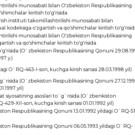
ashtirilishi munosabati bilan O'zbekiston Respublikasining
himchalar kiritish to'g'risida
ish instituti takomillashtirilishi munosabati bilan
 kodeksiga o'zgartish va qo'shimchalar kiritish to'g'risid
ashtirilishi munosabati bilan O'zbekiston Respublikasining
rtish va qo'shimchalar kiritish to'g'risida
’g’risida (O`zbekiston Respublikasining Qonuni 29.08.1
97 y.)
ldagi O`RQ-463-I-son, kuchga kirish sanasi 28.03.1998 yil)
g`risida (O`zbekiston Respublikasining Qonuni 27.12.199
1.1997 yil)
t siyosatining asoslari to`g`risida (O`zbenkiston
429-XII-son, kuchga kirish sanasi 01.01.1992 yil)
kiston Respublikasining Qonuni 13.01.1992 yildagi O`RQ-5
ston Respublikasining Qonuni 06.05.1993 yildagi O`RQ-