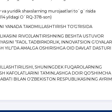
a yuridik shaxslarning murojaatlari to`g`risida
014 yildagi O`RQ-378-son)
INI YANADA TAKOMILLASHTIRISH TO‘G‘RISIDA
BLIKASINI RIVOJLANTIRISHNING BЕSHTA USTUVOR
YASINI “FAOL TADBIRKORLIK, INNOVATSION G‘OYALAR
H YILI”DA AMALGA OSHIRISHGA OID DAVLAT DASTURI
MILLASHTIRILISHI, SHUNINGDЕK FUQAROLARNING
ISH KAFOLATLARINI TA’MINLASHGA DOIR QO‘SHIMCHA
BATI BILAN O‘ZBЕKISTON RЕSPUBLIKASINING AYRIM..