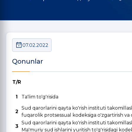
07.02.2022
Qonunlar
T/R
1
Ta'lim to'g'risida
Sud qarorlarini qayta ko'rish instituti takomill
2
fuqarolik protsessual kodeksiga o'zgartirish va qo
Sud qarorlarini qayta ko'rish instituti takomill
3
Ma'muriy sud ishlarini yuritish to'g'risidagi kode