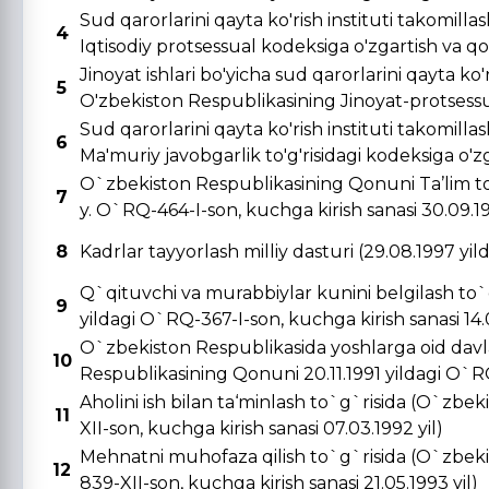
Sud qarorlarini qayta ko'rish instituti takomill
4
Iqtisodiy protsessual kodeksiga o'zgartish va qo's
Jinoyat ishlari bo'yicha sud qarorlarini qayta ko'r
5
O'zbekiston Respublikasining Jinoyat-protsessual
Sud qarorlarini qayta ko'rish instituti takomill
6
Ma'muriy javobgarlik to'g'risidagi kodeksiga o'zga
O`zbekiston Respublikasining Qonuni Ta’lim to
7
y. O`RQ-464-I-son, kuchga kirish sanasi 30.09.19
8
Kadrlar tayyorlash milliy dasturi (29.08.1997 yi
Q`qituvchi va murabbiylar kunini belgilash to`
9
yildagi O`RQ-367-I-son, kuchga kirish sanasi 14.0
O`zbekiston Respublikasida yoshlarga oid davla
10
Respublikasining Qonuni 20.11.1991 yildagi O`RQ-
Aholini ish bilan ta‘minlash to`g`risida (O`zbe
11
XII-son, kuchga kirish sanasi 07.03.1992 yil)
Mehnatni muhofaza qilish to`g`risida (O`zbeki
12
839-XII-son, kuchga kirish sanasi 21.05.1993 yil)