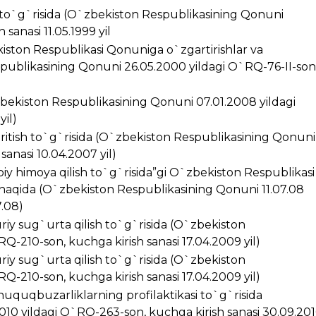
i to`g`risida (O`zbekiston Respublikasining Qonuni
sanasi 11.05.1999 yil
kiston Respublikasi Qonuniga o`zgartirishlar va
spublikasining Qonuni 26.05.2000 yildagi O`RQ-76-II-son
zbekiston Respublikasining Qonuni 07.01.2008 yildagi
yil)
kiritish to`g`risida (O`zbekiston Respublikasining Qonuni
anasi 10.04.2007 yil)
iy himoya qilish to`g`risida”gi O`zbekiston Respublikasi
 haqida (O`zbekiston Respublikasining Qonuni 11.07.08
7.08)
riy sug`urta qilish to`g`risida (O`zbekiston
Q-210-son, kuchga kirish sanasi 17.04.2009 yil)
riy sug`urta qilish to`g`risida (O`zbekiston
Q-210-son, kuchga kirish sanasi 17.04.2009 yil)
huquqbuzarliklarning profilaktikasi to`g`risida
10 yildagi O`RQ-263-son, kuchga kirish sanasi 30.09.20