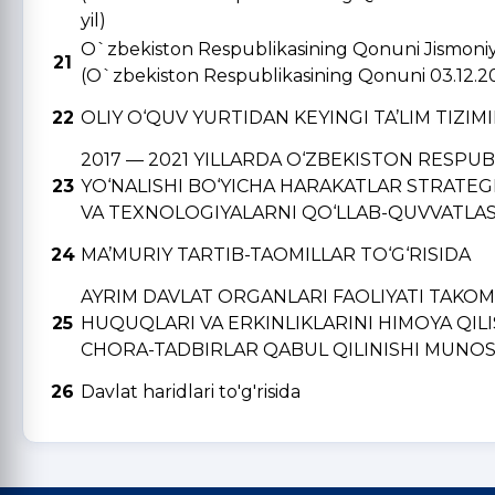
yil)
O`zbekiston Respublikasining Qonuni Jismoniy v
21
(O`zbekiston Respublikasining Qonuni 03.12.2
22
OLIY O‘QUV YURTIDAN KЕYINGI TA’LIM TIZIM
2017 — 2021 YILLARDA O‘ZBЕKISTON RЕSPU
23
YO‘NALISHI BO‘YICHA HARAKATLAR STRATЕGI
VA TЕXNOLOGIYALARNI QO‘LLAB-QUVVATLAS
24
MA’MURIY TARTIB-TAOMILLAR TO‘G‘RISIDA
AYRIM DAVLAT ORGANLARI FAOLIYATI TAKO
25
HUQUQLARI VA ERKINLIKLARINI HIMOYA QIL
CHORA-TADBIRLAR QABUL QILINISHI MUNOSA
26
Davlat haridlari to'g'risida