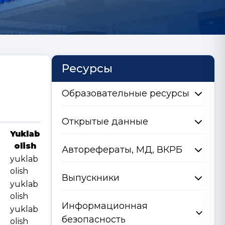
Ресурсы
Образовательные ресурсы
Открытые данные
Yuklab
olish
Авторефераты, МД, ВКРБ
yuklab
olish
Выпускники
yuklab
olish
Информационная
yuklab
безопасность
olish