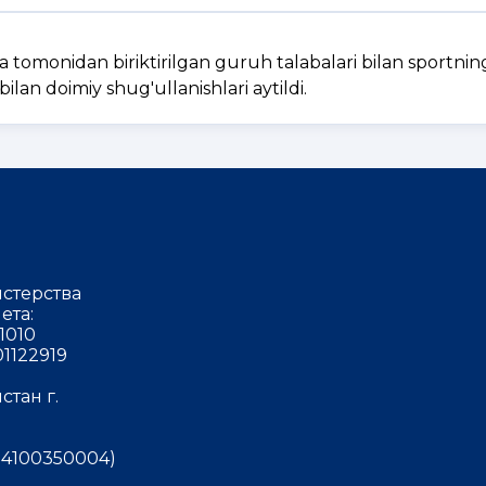
tomonidan biriktirilgan guruh talabalari bilan sportni
bilan doimiy shug'ullanishlari aytildi.
стерства
ета:
1010
1122919
тан г.
4100350004)