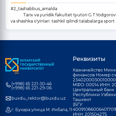
#2_tashabbus_amalda
Tarix va yuridik fakultet tyutori G.T.Yodgorova 
va shashka o'yinlari tashkil qilindi talabalarga sport 
Реквизиты
Казначейство Мини
финансов Номер сч
2340200030010000
(+998) 65 221-30-46
МФО: 00014 ИНН: 20
(+998) 65 221-29-06
Центральный банк
Республики Узбекис
buxdu_rektor@buxdu.uz
Ташкент
(БГУ:
40091086006401709
г. Бухара улица М. Икбала, 11
ИНН: 201504275