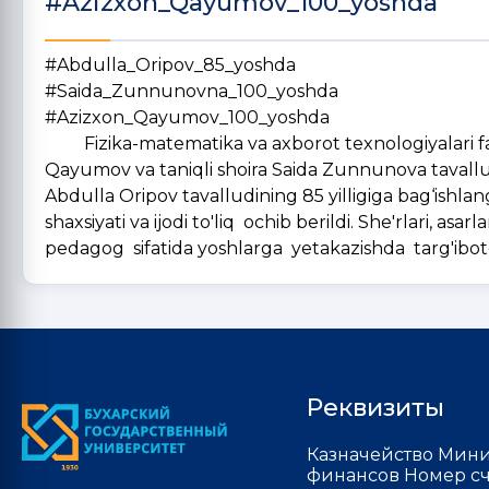
#Azizxon_Qayumov_100_yoshda
#Abdulla_Oripov_85_yoshda
#Saida_Zunnunovna_100_yoshda
#Azizxon_Qayumov_100_yoshda
Fizika-matematika va axborot texnologiyalari fak
Qayumov va taniqli shoira Saida Zunnunova tavallud
Abdulla Oripov tavalludining 85 yilligiga bag‘ishla
shaxsiyati va ijodi to'liq ochib berildi. She'rlari, as
pedagog sifatida yoshlarga yetakazishda targ'ibotchi
Реквизиты
Казначейство Мини
финансов Номер сч