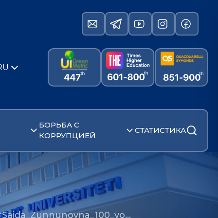
RU
БОРЬБА С
СТАТИСТИКА
КОРРУПЦИЕЙ
 #Saida_Zunnunovna_100_yo…