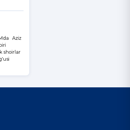
RMda Aziz
iri
k shoirlar
g'usi