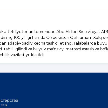
ulteti tyutorlari tomonidan Abu Ali Ibn Sino viloyat A
ining 100 yilligi hamda O‘zbekiston Qahramoni, Xalq sho
ngan adabiy-badiiy kecha tashkil etishdi.Talabalarga buyu
arlari tahlil qilindi va buyuk ma'naviy merosni asrash va bo'l
lik vazifasi yuklatildi.
стерства
ета: