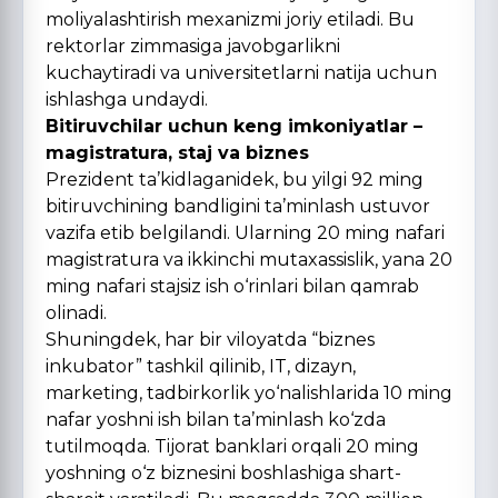
moliyalashtirish mexanizmi joriy etiladi. Bu
rektorlar zimmasiga javobgarlikni
kuchaytiradi va universitetlarni natija uchun
ishlashga undaydi.
Bitiruvchilar uchun keng imkoniyatlar –
magistratura, staj va biznes
Prezident ta’kidlaganidek, bu yilgi 92 ming
bitiruvchining bandligini ta’minlash ustuvor
vazifa etib belgilandi. Ularning 20 ming nafari
magistratura va ikkinchi mutaxassislik, yana 20
ming nafari stajsiz ish о‘rinlari bilan qamrab
olinadi.
Shuningdek, har bir viloyatda “biznes
inkubator” tashkil qilinib, IT, dizayn,
marketing, tadbirkorlik yо‘nalishlarida 10 ming
nafar yoshni ish bilan ta’minlash kо‘zda
tutilmoqda. Tijorat banklari orqali 20 ming
yoshning о‘z biznesini boshlashiga shart-