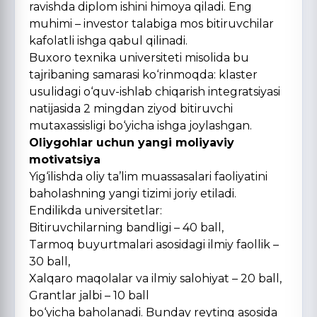
ravishda diplom ishini himoya qiladi. Eng
muhimi – investor talabiga mos bitiruvchilar
kafolatli ishga qabul qilinadi.
Buxoro texnika universiteti misolida bu
tajribaning samarasi kо‘rinmoqda: klaster
usulidagi о‘quv-ishlab chiqarish integratsiyasi
natijasida 2 mingdan ziyod bitiruvchi
mutaxassisligi bо‘yicha ishga joylashgan.
Oliygohlar uchun yangi moliyaviy
motivatsiya
Yig‘ilishda oliy ta’lim muassasalari faoliyatini
baholashning yangi tizimi joriy etiladi.
Endilikda universitetlar:
Bitiruvchilarning bandligi – 40 ball,
Tarmoq buyurtmalari asosidagi ilmiy faollik –
30 ball,
Xalqaro maqolalar va ilmiy salohiyat – 20 ball,
Grantlar jalbi – 10 ball
bо‘yicha baholanadi. Bunday reyting asosida