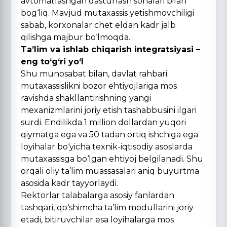
avtomatlashgan dasturlash sohalari bilan
bog‘liq. Mavjud mutaxassis yetishmovchiligi
sabab, korxonalar chet eldan kadr jalb
qilishga majbur bо‘lmoqda.
Ta’lim va ishlab chiqarish integratsiyasi –
eng tо‘g‘ri yо‘l
Shu munosabat bilan, davlat rahbari
mutaxassislikni bozor ehtiyojlariga mos
ravishda shakllantirishning yangi
mexanizmlarini joriy etish tashabbusini ilgari
surdi. Endilikda 1 million dollardan yuqori
qiymatga ega va 50 tadan ortiq ishchiga ega
loyihalar bо‘yicha texnik-iqtisodiy asoslarda
mutaxassisga bо‘lgan ehtiyoj belgilanadi. Shu
orqali oliy ta’lim muassasalari aniq buyurtma
asosida kadr tayyorlaydi.
Rektorlar talabalarga asosiy fanlardan
tashqari, qо‘shimcha ta’lim modullarini joriy
etadi, bitiruvchilar esa loyihalarga mos