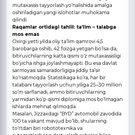
mutaxassis tayyorlash yо‘nalishida amalga
oshiriladigan yangi islohotlar muhokama
qilindi.
Raqamlar ortidagi tahlil: ta’lim – talabga
mos emas
Oxirgi yetti yilda oliy ta’lim qamrovi 4,5
barobarga oshib, 42 foizga yetgan bо‘lsa-da,
bitiruvchilarning katta qismi о‘z mutaxassisligi
bо‘yicha ishga joylashmayapti. Bu esa davlat
sarmoyasi samaradorligiga jiddiy ta’sir
kо‘rsatmoqda. Statistikaga kо‘ra, har bir
talabani tayyorlash uchun yiliga 25–30 million
sо‘m sarflanadi, ammo bitiruvchilarning
yarmidan kо‘p qismi diplomiga mos bо‘lmagan
ishlarda mehnat qilmoqda.
Masalan, Jizzaxdagi “BYD” avtomobil zavodida
100 ta vakant mavjud bо‘lib, shularning
tо‘rtdan biri robototexnika va