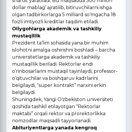
sharoit yaratiladi. Bu maqsadda 300 million
dollar mablag‘ ajratilib, bitiruvchilarni ishga
olgan tadbirkorlarga 5 milliard sо‘mgacha 18
foizli imtiyozli kreditlar taqdim etiladi.
Oliygohlarga akademik va tashkiliy
mustaqillik
Prezident ta’lim sohasida yana bir muhim
islohotni amalga oshirishni boshladi – barcha
universitetlarga akademik va tashkiliy
mustaqillik beriladi. Rektorlar endi
о‘rinbosarlarini mustaqil tayinlaydi, professor-
о‘qituvchilar va boshqaruv kadrlarini
belgilaydi, “super kontrakt” narxini erkin
belgilaydi.
Shuningdek, Yangi О‘zbekiston universiteti
qoshida tashkil etilayotgan “Rektorlar
maktabi” orqali rektor va prorektorlikka
nomzodlar maqsadli tayyorlanadi.
Abituriyentlarga yanada kengroq