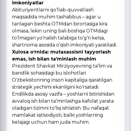
imkoniyatlar
Abituriyentlarni qо‘llab-quvvatlash
maqsadida muhim tashabbus – agar u
tanlagan beshta OTMdan birortasiga kira
olmasa, lekin uning bali boshqa OTMdagi
tо‘lmagan yо‘nalish talabiga tо‘g‘ri kelsa,
shartnoma asosida о‘qish imkoniyati yaratiladi.
Xulosa о‘rnida: mutaxassisni tayyorlash
emas, ish bilan ta’minlash muhim
Prezident Shavkat Mirziyoyevning ta’lim va
bandlik sohasidagi bu islohotlari
О‘zbekistonning inson kapitaliga qaratilgan
strategik yechimi ekanligini kо‘rsatadi.
Endilikda asosiy vazifa – yoshlarni bitirishidan
avvaloq ish bilan ta’minlashga kafolat yarata
oladigan tizimni tо‘liq ishlatish. Bu nafaqat
mamlakat iqtisodiyoti, balki yoshlarning
kelajagi uchun ham juda muhim.