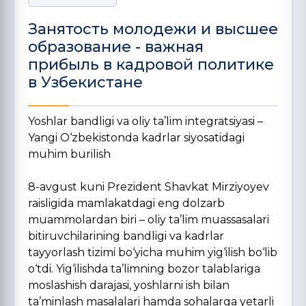
Занятость молодежи и высшее
образование - важная
прибыль в кадровой политике
в Узбекистане
Yoshlar bandligi va oliy ta’lim integratsiyasi –
Yangi О‘zbekistonda kadrlar siyosatidagi
muhim burilish
8-avgust kuni Prezident Shavkat Mirziyoyev
raisligida mamlakatdagi eng dolzarb
muammolardan biri – oliy ta’lim muassasalari
bitiruvchilarining bandligi va kadrlar
tayyorlash tizimi bо‘yicha muhim yig‘ilish bо‘lib
о‘tdi. Yig‘ilishda ta’limning bozor talablariga
moslashish darajasi, yoshlarni ish bilan
ta’minlash masalalari hamda sohalarga yetarli