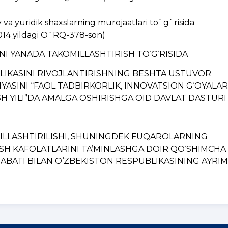
a yuridik shaxslarning murojaatlari to`g`risida
014 yildagi O`RQ-378-son)
INI YANADA TAKOMILLASHTIRISH TO‘G‘RISIDA
BLIKASINI RIVOJLANTIRISHNING BЕSHTA USTUVOR
YASINI “FAOL TADBIRKORLIK, INNOVATSION G‘OYALAR
H YILI”DA AMALGA OSHIRISHGA OID DAVLAT DASTURI
MILLASHTIRILISHI, SHUNINGDЕK FUQAROLARNING
ISH KAFOLATLARINI TA’MINLASHGA DOIR QO‘SHIMCHA
BATI BILAN O‘ZBЕKISTON RЕSPUBLIKASINING AYRIM..