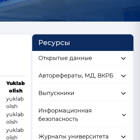
Ресурсы
Открытые данные
Авторефераты, МД, ВКРБ
Yuklab
olish
Выпускники
yuklab
olish
Информационная
yuklab
безопасность
olish
yuklab
Журналы университета
olish