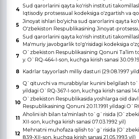
Sud qarorlarini qayta ko'rish instituti takomill
4
Iqtisodiy protsessual kodeksiga o'zgartish va qo's
Jinoyat ishlari bo'yicha sud qarorlarini qayta ko'r
5
O'zbekiston Respublikasining Jinoyat-protsessual
Sud qarorlarini qayta ko'rish instituti takomill
6
Ma'muriy javobgarlik to'g'risidagi kodeksiga o'zga
O`zbekiston Respublikasining Qonuni Ta’lim to
7
y. O`RQ-464-I-son, kuchga kirish sanasi 30.09.19
8
Kadrlar tayyorlash milliy dasturi (29.08.1997 yi
Q`qituvchi va murabbiylar kunini belgilash to`
9
yildagi O`RQ-367-I-son, kuchga kirish sanasi 14.0
O`zbekiston Respublikasida yoshlarga oid davla
10
Respublikasining Qonuni 20.11.1991 yildagi O`RQ-
Aholini ish bilan ta‘minlash to`g`risida (O`zbe
11
XII-son, kuchga kirish sanasi 07.03.1992 yil)
Mehnatni muhofaza qilish to`g`risida (O`zbeki
12
839-XII-son, kuchga kirish sanasi 21.05.1993 yil)