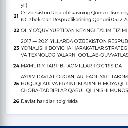
yil)
O`zbekiston Respublikasining Qonuni Jismoniy v
21
(O`zbekiston Respublikasining Qonuni 03.12.2
22
OLIY O‘QUV YURTIDAN KЕYINGI TA’LIM TIZIM
2017 — 2021 YILLARDA O‘ZBЕKISTON RЕSPU
23
YO‘NALISHI BO‘YICHA HARAKATLAR STRATЕGI
VA TЕXNOLOGIYALARNI QO‘LLAB-QUVVATLAS
24
MA’MURIY TARTIB-TAOMILLAR TO‘G‘RISIDA
AYRIM DAVLAT ORGANLARI FAOLIYATI TAKO
25
HUQUQLARI VA ERKINLIKLARINI HIMOYA QIL
CHORA-TADBIRLAR QABUL QILINISHI MUNOSA
26
Davlat haridlari to'g'risida