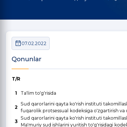
07.02.2022
Qonunlar
T/R
1
Ta'lim to'g'risida
Sud qarorlarini qayta ko'rish instituti takomill
2
fuqarolik protsessual kodeksiga o'zgartirish va qo
Sud qarorlarini qayta ko'rish instituti takomill
3
Ma'muriy sud ishlarini yuritish to'g'risidagi kode