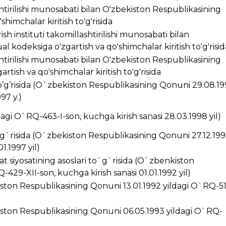
ashtirilishi munosabati bilan O'zbekiston Respublikasining
himchalar kiritish to'g'risida
ish instituti takomillashtirilishi munosabati bilan
 kodeksiga o'zgartish va qo'shimchalar kiritish to'g'risid
ashtirilishi munosabati bilan O'zbekiston Respublikasining
rtish va qo'shimchalar kiritish to'g'risida
’g’risida (O`zbekiston Respublikasining Qonuni 29.08.1
97 y.)
ldagi O`RQ-463-I-son, kuchga kirish sanasi 28.03.1998 yil)
g`risida (O`zbekiston Respublikasining Qonuni 27.12.199
1.1997 yil)
t siyosatining asoslari to`g`risida (O`zbenkiston
429-XII-son, kuchga kirish sanasi 01.01.1992 yil)
kiston Respublikasining Qonuni 13.01.1992 yildagi O`RQ-5
ston Respublikasining Qonuni 06.05.1993 yildagi O`RQ-