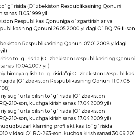
i to`g`risida (O`zbekiston Respublikasining Qonuni
sanasi 11.05.1999 yil
kiston Respublikasi Qonuniga o`zgartirishlar va
spublikasining Qonuni 26.05.2000 yildagi O`RQ-76-II-son
zbekiston Respublikasining Qonuni 07.01.2008 yildagi
yil)
kiritish to`g`risida (O`zbekiston Respublikasining Qonuni
anasi 10.04.2007 yil)
iy himoya qilish to`g`risida”gi O`zbekiston Respublikasi
 haqida (O`zbekiston Respublikasining Qonuni 11.07.08
7.08)
riy sug`urta qilish to`g`risida (O`zbekiston
Q-210-son, kuchga kirish sanasi 17.04.2009 yil)
riy sug`urta qilish to`g`risida (O`zbekiston
Q-210-son, kuchga kirish sanasi 17.04.2009 yil)
huquqbuzarliklarning profilaktikasi to`g`risida
10 yildagi O`RQ-263-son, kuchga kirish sanasi 30.09.20