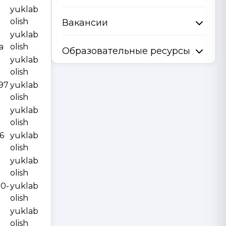
yuklab
olish
Вакансии
yuklab
a
olish
Образовательные ресурсы
yuklab
olish
997
yuklab
olish
yuklab
olish
6
yuklab
olish
yuklab
olish
10-
yuklab
olish
yuklab
olish