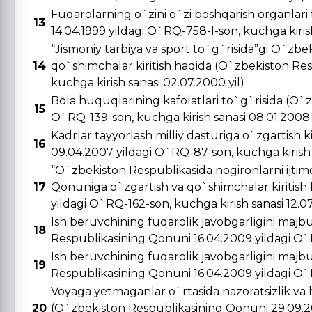
Fuqarolarning o`zini o`zi boshqarish organlar
13
14.04.1999 yildagi O`RQ-758-I-son, kuchga kirish 
“Jismoniy tarbiya va sport to`g`risida”gi O`zbe
14
qo`shimchalar kiritish haqida (O`zbekiston Re
kuchga kirish sanasi 02.07.2000 yil)
Bola huquqlarining kafolatlari to`g`risida (O`
15
O`RQ-139-son, kuchga kirish sanasi 08.01.2008 
Kadrlar tayyorlash milliy dasturiga o`zgartish 
16
09.04.2007 yildagi O`RQ-87-son, kuchga kirish s
“O`zbekiston Respublikasida nogironlarni ijtimo
17
Qonuniga o`zgartish va qo`shimchalar kiritish
yildagi O`RQ-162-son, kuchga kirish sanasi 12.0
Ish beruvchining fuqarolik javobgarligini majbu
18
Respublikasining Qonuni 16.04.2009 yildagi O`R
Ish beruvchining fuqarolik javobgarligini majbu
19
Respublikasining Qonuni 16.04.2009 yildagi O`R
Voyaga yetmaganlar o`rtasida nazoratsizlik va 
20
(O`zbekiston Respublikasining Qonuni 29.09.20