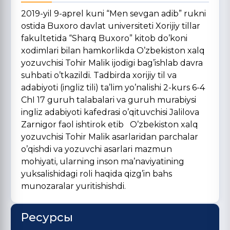
2019-yil 9-aprel kuni “Men sevgan adib” rukni
ostida Buxoro davlat universiteti Xorijiy tillar
fakultetida “Sharq Buxoro” kitob do’koni
xodimlari bilan hamkorlikda O’zbekiston xalq
yozuvchisi Tohir Malik ijodigi bag’ishlab davra
suhbati o’tkazildi. Tadbirda xorijiy til va
adabiyoti (ingliz tili) ta’lim yo’nalishi 2-kurs 6-4
ChI 17 guruh talabalari va guruh murabiysi
ingliz adabiyoti kafedrasi o’qituvchisi Jalilova
Zarnigor faol ishtirok etib O’zbekiston xalq
yozuvchisi Tohir Malik asarlaridan parchalar
o’qishdi va yozuvchi asarlari mazmun
mohiyati, ularning inson ma’naviyatining
yuksalishidagi roli haqida qizg’in bahs
munozaralar yuritishishdi.
Ресурсы