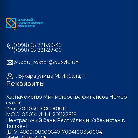
(+998) 65 221-30-46
(+998) 65 221-29-06
buxdu_rektor@buxdu.uz
г. Бухара улица М. Икбала, 11
Реквизиты
Казначейство Министерства финансов Номер
счета:
23402000300100001010
МФО: 00014 ИНН: 201122919
Центральный банк Республики Узбекистан г.
Ташкент
(БГУ: 400910860064017094100350004)
ИНН: 201504275