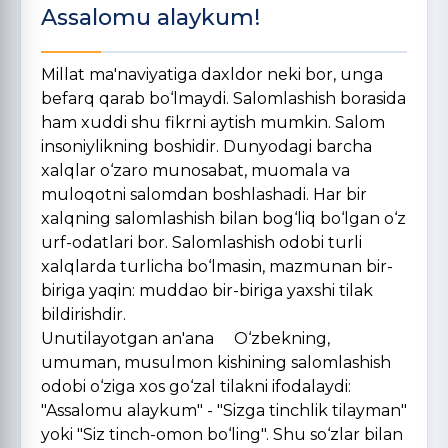
Assalomu alaykum!
Millat ma'naviyatiga daxldor neki bor, unga
befarq qarab bo‘lmaydi. Salomlashish borasida
ham xuddi shu fikrni aytish mumkin. Salom
insoniylikning boshidir. Dunyo­dagi barcha
xalqlar o‘zaro munosabat, muomala va
muloqotni salomdan boshlashadi. Har bir
xalqning salomlashish bilan bog‘liq bo‘lgan o‘z
urf-odatlari bor. Salomlashish odobi turli
xalqlarda turlicha bo‘lmasin, mazmunan bir-
biriga yaqin: muddao bir-biriga yaxshi tilak
bildirishdir
Unutilayotgan an'ana O‘zbekning,
umuman, musulmon kishining salomlashish
odobi o‘ziga xos go‘zal tilakni ifodalaydi:
"Assalomu alaykum" - "Sizga tinchlik tilayman"
yoki "Siz tinch-omon bo‘ling". Shu so‘zlar bilan