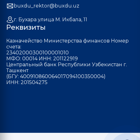
buxdu_rektor@buxdu.uz
г. Бухара улица М. Икбала, 11
Реквизиты
Казначейство Министерства финансов Номер
счета:
23402000300100001010
МФО: 00014 ИНН: 201122919
Центральный банк Республики Узбекистан г.
Ташкент
(БГУ: 400910860064017094100350004)
ИНН: 201504275