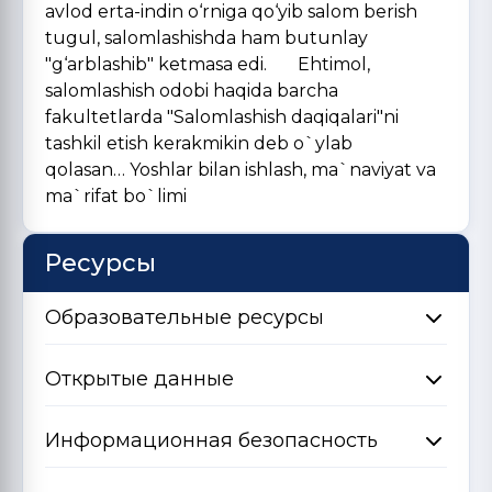
avlod erta-indin o‘rniga qo‘yib salom berish
tugul, salomlashishda ham butunlay
"g‘arblashib" ketmasa edi. Ehtimol,
salomlashish odobi haqida barcha
fakultetlarda "Salomlashish daqiqalari"ni
tashkil etish kerakmikin deb o`ylab
qolasan… Yoshlar bilan ishlash, ma`naviyat va
ma`rifat bo`limi
Ресурсы
Образовательные ресурсы
Открытые данные
Информационная безопасность