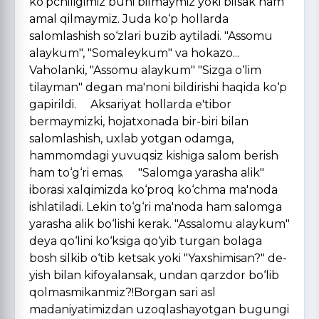
ko‘pchiligimiz buni bilmaymiz yoki bilsak ham
amal qilmaymiz. Juda ko‘p hollarda
salomlashish so‘zlari buzib aytiladi. "Assomu
alaykum", "Somaleykum" va hokazo...
Vaholanki, "Assomu alaykum" "Sizga o‘lim
tilayman" degan ma'noni bildirishi haqida ko‘p
gapirildi. Aksariyat hollarda e'tibor
bermaymizki, hojatxonada bir-biri bilan
salomlashish, uxlab yotgan odamga,
hammomdagi yuvuqsiz kishiga salom berish
ham to‘g‘ri emas. "Salomga yarasha alik"
iborasi xalqimizda ko‘proq ko‘chma ma'noda
ishlatiladi. Lekin to‘g‘ri ma'noda ham salomga
yarasha alik bo‘lishi kerak. "Assalomu alaykum"
deya qo‘lini ko‘ksiga qo‘yib turgan bolaga
bosh silkib o‘tib ketsak yoki "Yaxshimisan?" de­
yish bilan kifoyalansak, undan qarzdor bo‘lib
qolmasmikanmiz?!Borgan sari asl
madaniyatimizdan uzoqlashayotgan bugungi