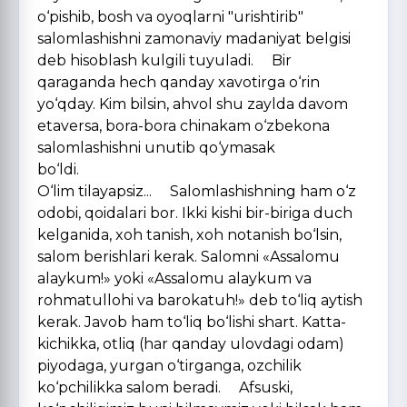
o‘pishib, bosh va oyoqlarni "urishtirib"
salomlashishni zamonaviy madaniyat belgisi
deb hisoblash kulgili tuyuladi. Bir
qaraganda hech qanday xavotirga o‘rin
yo‘qday. Kim bilsin, ahvol shu zaylda davom
etaversa, bora-bora chinakam o‘zbekona
salomlashishni unutib qo‘ymasak
bo‘ldi
O‘lim tilayapsiz... Salomlashishning ham o‘z
odobi, qoidalari bor. Ikki kishi bir-biriga duch
kelganida, xoh tanish, xoh notanish bo‘lsin,
salom berishlari kerak. Salomni «Assalomu
alaykum!» yoki «Assalomu alaykum va
rohmatullohi va barokatuh!» deb to‘liq aytish
kerak. Javob ham to‘liq bo‘lishi shart. Katta-
kichikka, otliq (har qanday ulovdagi odam)
piyodaga, yurgan o‘tirganga, ozchilik
ko‘pchilikka salom beradi. Afsuski,