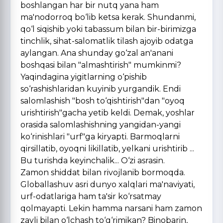
boshlangan har bir nutq yana ham
ma'nodorroq bo‘lib ketsa kerak. Shundanmi,
qo‘l siqishib yoki tabassum bilan bir-birimizga
tinchlik, sihat-salomatlik tilash ajoyib odatga
aylangan. Ana shunday go‘zal an'anani
boshqasi bilan "almashtirish" mumkinmi?
Yaqindagina yigitlarning o‘pishib
so‘rashishlaridan kuyinib yurgandik. Endi
salomlashish "bosh to‘qishtirish"dan "oyoq
urishtirish"gacha yetib keldi. Demak, yoshlar
orasida salomlashishning yangidan-yangi
ko‘rinishlari "urf"ga kiryapti. Barmoqlarni
qirsillatib, oyoqni likillatib, yelkani urishtirib ...
Bu turishda keyinchalik... O‘zi asrasin.
Zamon shiddat bilan rivojlanib bormoqda.
Globallashuv asri dunyo xalqlari ma'naviyati,
urf-odatlariga ham ta'sir ko‘rsatmay
qolmayapti. Lekin hamma narsani ham zamon
zayli bilan o‘lchash to‘g‘rimikan? Binobarin,