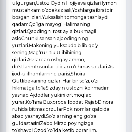
ulgurgan,Ustoz Oydin Hojiyeva qizlari.Iymoni
mustahkam o‘zbeksiz asli,Yoshlarga ibratdir
bosgan izlari.Yuksalish tomonga tashlaydi
qadamQo‘lga mayog‘ Halimaning
qizlari.Qaddingni rost ayla bukmagil
asloChunki sensan ajdodingning
yuzlari.Makoning yuksakda bilib qo‘y
sening,Mag‘rur, tik Ulibibining
qizlari.Asrlardan oshgay ammo,
do‘stlarimInsonlar tilidan o‘chmas so‘zlari.Asl
ijod-u ilhomlarning parisi,Shoira
Qutlibekaning qizlari.Har bir so‘zi, o‘zi
hikmatga to‘laSizdayin ustozni ko‘rmadim
yashab.Ajdodlar yukini ortmoqlab
yurar,Ko‘hna Buxoroda Ibodat RajabDinora
ruhida bitmas orzularPok nomlar qalbida
abad yashaydi.So‘zlarning eng go‘zal
guldastasiniZebo Mirzo poyingizga
to‘shaydi.Ozod.Yo‘lda ketib borar jim.