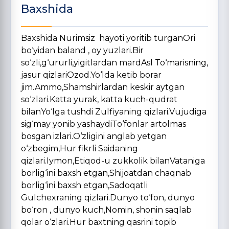
Baxshida
Baxshida Nurimsiz hayoti yoritib turganOri
bo‘yidan baland , oy yuzlari.Bir
so‘zli,g‘ururli,yigitlardan mardAsl To‘marisning,
jasur qizlariOzod.Yo‘lda ketib borar
jim.Ammo,Shamshirlardan keskir aytgan
so‘zlari.Katta yurak, katta kuch-qudrat
bilanYo‘lga tushdi Zulfiyaning qizlari.Vujudiga
sig‘may yonib yashaydiTo‘fonlar artolmas
bosgan izlari.O‘zligini anglab yetgan
o‘zbegim,Hur fikrli Saidaning
qizlari.Iymon,Etiqod-u zukkolik bilanVataniga
borlig‘ini baxsh etgan,Shijoatdan chaqnab
borlig‘ini baxsh etgan,Sadoqatli
Gulchexraning qizlari.Dunyo to‘fon, dunyo
bo‘ron , dunyo kuch,Nomin, shonin saqlab
qolar o‘zlari.Hur baxtning qasrini topib