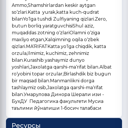
Ammo,Shamshirlardan keskir aytgan
so‘zlari.Katta yurak,katta kuch-qudrat
bilanYo‘lga tushdi Zulfiyaning qizlari.Zero,
butun borliq yaratguvchisiShul aziz,
muqaddas zotning o‘zlariOlamni o‘ziga
maxliyo etgan,Xalqimning oqila o‘zbek
qizlari.MA‘RIFATKatta yo‘lga chiqdik, katta
orzula,Ilmimiz, kuchimiz, zehnimiz
bilan.Kurashib yashaymiz dunyo
yoshlari,Jaxolatga qarshi-ma‘rifat bilan.Albat
ro‘yobini topar orzular,Birlashdik biz bugun
bir maqsad bilan.Manmanlikni dorga
tashlaymiz osib,Jaxolatga qarshi-ma‘rifat
bilan.Умарқулова Динора Шерали қизи -
БухДУ Педагогика факультети Мусиқа
таълими йўналиши 1-босқич талабаси
Ресурсы