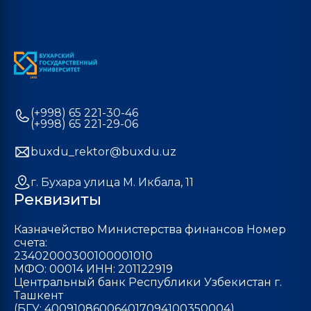
(+998) 65 221-30-46
(+998) 65 221-29-06
buxdu_rektor@buxdu.uz
г. Бухара улица М. Икбала, 11
Реквизиты
Казначейство Министерства финансов Номер
счета:
23402000300100001010
МФО: 00014 ИНН: 201122919
Центральный банк Республики Узбекистан г.
Ташкент
(БГУ: 400910860064017094100350004)