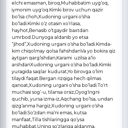
elchi emasman, biroq,Muhabbatim uyg‘oq,
iymonim uyg‘oq.Kimki birov uchun qazir
bo‘lsa choh,Xudoning urgani o‘sha
bo‘ladi.Kimki o‘z otasin xo‘rlasa,
hayhot,Benasib o‘tgaydir baxtdan
umrbod.Dunyoga aldanib yo etsa
“jihod”,Xudoning urgani o‘sha bo‘ladi.Kimda-
kim chiqolmay qolsa fahshdanVa yo bokira qiz
aytgan qarg‘ishdan,Karami uzilsa a‘lo
arshdanXudoning urgani o‘sha bo‘ladi.Kimki
yuragida saqlar kudurat,Yo birovga o‘lim
tilaydi faqat.Bergan rizqiga hech qilmas
qanoat,Xudoning urgani o‘sha bo‘ladi.To‘rt
muchasi sog‘-u, tilansa orsiz,Oyog‘ingni
quchib, yursa izma-iz,Aqchang bo‘lsa, undan
qizg‘anma hargiz,Xudoning urgani o‘sha
bo‘ladi.So‘zdan ma‘ni emas, kutsa
manfaat,Tilla tishlaringga qo‘ysa
muhabbat,Uning so‘zlariga aldanma,