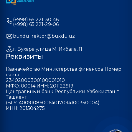
(+998) 65 221-30-46
(+998) 65 221-29-06
buxdu_rektor@buxdu.uz
г. Бухара улица М. Икбала, 11
Реквизиты
Казначейство Министерства финансов Номер
счета:
23402000300100001010
МФО: 00014 ИНН: 201122919
Центральный банк Республики Узбекистан г.
Ташкент
(БГУ: 400910860064017094100350004)
ИНН: 201504275