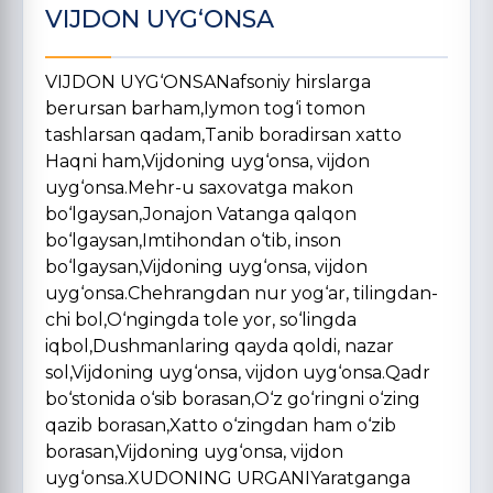
VIJDON UYG‘ONSA
VIJDON UYG‘ONSANafsoniy hirslarga
berursan barham,Iymon tog‘i tomon
tashlarsan qadam,Tanib boradirsan xatto
Haqni ham,Vijdoning uyg‘onsa, vijdon
uyg‘onsa.Mehr-u saxovatga makon
bo‘lgaysan,Jonajon Vatanga qalqon
bo‘lgaysan,Imtihondan o‘tib, inson
bo‘lgaysan,Vijdoning uyg‘onsa, vijdon
uyg‘onsa.Chehrangdan nur yog‘ar, tilingdan-
chi bol,O‘ngingda tole yor, so‘lingda
iqbol,Dushmanlaring qayda qoldi, nazar
sol,Vijdoning uyg‘onsa, vijdon uyg‘onsa.Qadr
bo‘stonida o‘sib borasan,O‘z go‘ringni o‘zing
qazib borasan,Xatto o‘zingdan ham o‘zib
borasan,Vijdoning uyg‘onsa, vijdon
uyg‘onsa.XUDONING URGANIYaratganga