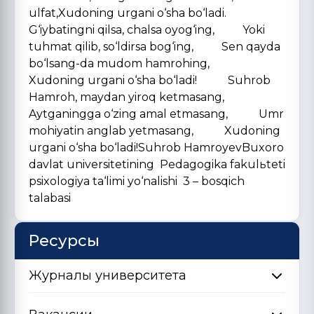
ulfat,Xudoning urgani o‘sha bo‘ladi.
G‘iybatingni qilsa, chalsa oyog‘ing, Yoki
tuhmat qilib, so‘ldirsa bog‘ing, Sen qayda
bo‘lsang-da mudom hamrohing,
Xudoning urgani o‘sha bo‘ladi! Suhrob
Hamroh, maydan yiroq ketmasang,
Aytganingga o‘zing amal etmasang, Umr
mohiyatin anglab yetmasang, Xudoning
urgani o‘sha bo‘ladi!Suhrob HamroyevBuxoro
davlat universitetining Pedagogika fakulьteti
psixologiya ta‘limi yo‘nalishi 3 – bosqich
talabasi
Ресурсы
Журналы университета