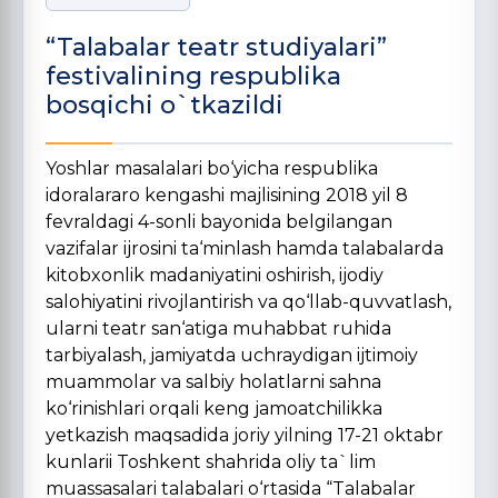
“Talabalar teatr studiyalari”
festivalining respublika
bosqichi o`tkazildi
Yoshlar masalalari bo‘yicha respublika
idoralararo kengashi majlisining 2018 yil 8
fevraldagi 4-sonli bayonida belgilangan
vazifalar ijrosini ta‘minlash hamda talabalarda
kitobxonlik madaniyatini oshirish, ijodiy
salohiyatini rivojlantirish va qo‘llab-quvvatlash,
ularni teatr san‘atiga muhabbat ruhida
tarbiyalash, jamiyatda uchraydigan ijtimoiy
muammolar va salbiy holatlarni sahna
ko‘rinishlari orqali keng jamoatchilikka
yetkazish maqsadida joriy yilning 17-21 oktabr
kunlarii Toshkent shahrida oliy ta`lim
muassasalari talabalari o‘rtasida “Talabalar