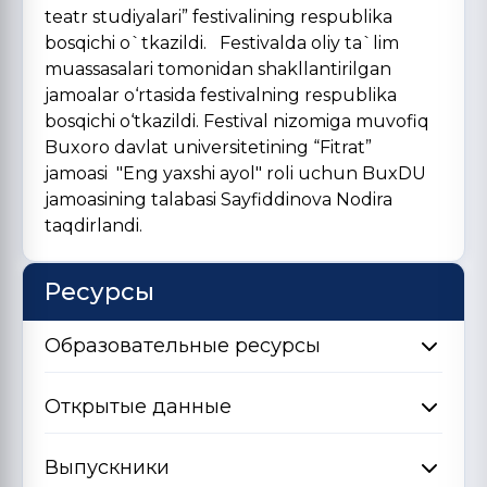
teatr studiyalari” festivalining respublika
bosqichi o`tkazildi. Festivalda oliy ta`lim
muassasalari tomonidan shakllantirilgan
jamoalar o‘rtasida festivalning respublika
bosqichi o‘tkazildi. Festival nizomiga muvofiq
Buxoro davlat universitetining “Fitrat”
jamoasi "Eng yaxshi ayol" roli uchun BuxDU
jamoasining talabasi Sayfiddinova Nodira
taqdirlandi.
Ресурсы
Образовательные ресурсы
Открытые данные
Выпускники