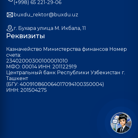
(+998) 65 221-29-06
buxdu_rektor@buxdu.uz
г. Бухара улица М. Икбала, 11
Реквизиты
Казначейство Министерства финансов Номер
счета:
23402000300100001010
МФО: 00014 ИНН: 201122919
Центральный банк Республики Узбекистан г.
Ташкент
(БГУ: 400910860064017094100350004)
ИНН: 201504275