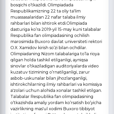
bosqichi o’tkazildi. Olimpiadada
Respublikamizning 22 ta oliy ta'lim
muassasalaridan 22 nafar talaba ilmiy
rahbarlari bilan ishtirok etdi.Olimpiada
dasturiga ko’ra 2019-yil 15-may kuni talabalar
Respublika fan olimpiadasining ochilish
marosimida Buxoro davlat universiteti rektori
O.X. Xamidov kirish so’zi bilan ochdilar.
Olimpiadaning Nizom talabalariga to’la rioya
qilgan holda tashkil etilganligi, ayniqsa
sinovlar o’tkaziladigan auditoriyalarda video
kuzatuv tizimining o’rnatilganligi, zarur
asbob-uskunalar bilan jihozlanganligi,
ishtirokchilarning ilmiy rahbarlari va komissiya
a'zolari uchun alohida xonalar tashkil etilgan.
Talabalar Respublika fan olimpiadasining
o’tkazishda amaliy yordam ko’rsatish bo’yicha
vazirlikning mas'ul xodimi Buxoro tibbiyot