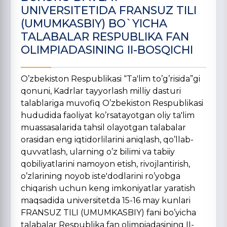
UNIVERSITETIDA FRANSUZ TILI
(UMUMKASBIY) BO`YICHA
TALABALAR RESPUBLIKA FAN
OLIMPIADASINING II-BOSQICHI
O’zbekiston Respublikasi “Ta'lim to’g’risida”gi
qonuni, Kadrlar tayyorlash milliy dasturi
talablariga muvofiq O’zbekiston Respublikasi
hududida faoliyat ko’rsatayotgan oliy ta'lim
muassasalarida tahsil olayotgan talabalar
orasidan eng iqtidorlilarini aniqlash, qo’llab-
quvvatlash, ularning o’z bilimi va tabiiy
qobiliyatlarini namoyon etish, rivojlantirish,
o’zlarining noyob iste'dodlarini ro’yobga
chiqarish uchun keng imkoniyatlar yaratish
maqsadida universitetda 15-16 may kunlari
FRANSUZ TILI (UMUMKASBIY) fani bo’yicha
talabalar Respublika fan olimpiadasining II-