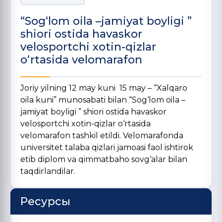
“Sog‘lom oila –jamiyat boyligi ”
shiori ostida havaskor
velosportchi xotin-qizlar
o‘rtasida velomarafon
Joriy yilning 12 may kuni 15 may – “Xalqaro
oila kuni” munosabati bilan “Sog‘lom oila –
jamiyat boyligi ” shiori ostida havaskor
velosportchi xotin-qizlar o‘rtasida
velomarafon tashkil etildi. Velomarafonda
universitet talaba qizlari jamoasi faol ishtirok
etib diplom va qimmatbaho sovg‘alar bilan
taqdirlandilar.
Ресурсы