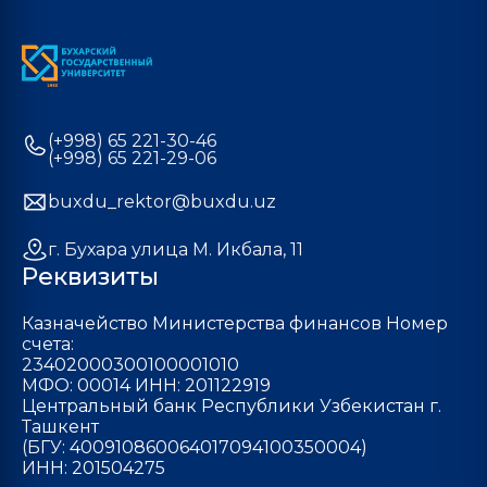
(+998) 65 221-30-46
(+998) 65 221-29-06
buxdu_rektor@buxdu.uz
г. Бухара улица М. Икбала, 11
Реквизиты
Казначейство Министерства финансов Номер
счета:
23402000300100001010
МФО: 00014 ИНН: 201122919
Центральный банк Республики Узбекистан г.
Ташкент
(БГУ: 400910860064017094100350004)
ИНН: 201504275