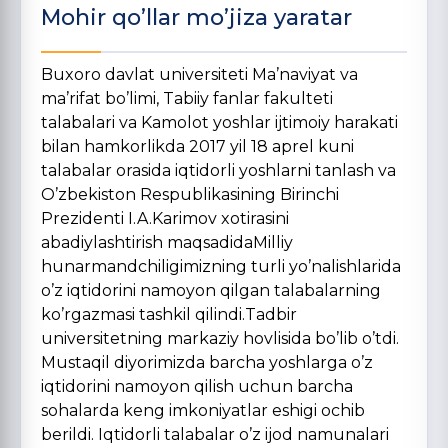
Mohir qo’llar mo’jiza yaratar
Buxoro davlat universiteti Ma’naviyat va
ma’rifat bo’limi, Tabiiy fanlar fakulteti
talabalari va Kamolot yoshlar ijtimoiy harakati
bilan hamkorlikda 2017 yil 18 aprel kuni
talabalar orasida iqtidorli yoshlarni tanlash va
O’zbekiston Respublikasining Birinchi
Prezidenti I.A.Karimov xotirasini
abadiylashtirish maqsadidaMilliy
hunarmandchiligimizning turli yo’nalishlarida
o’z iqtidorini namoyon qilgan talabalarning
ko’rgazmasi tashkil qilindi.Tadbir
universitetning markaziy hovlisida bo’lib o’tdi.
Mustaqil diyorimizda barcha yoshlarga o’z
iqtidorini namoyon qilish uchun barcha
sohalarda keng imkoniyatlar eshigi ochib
berildi. Iqtidorli talabalar o’z ijod namunalari