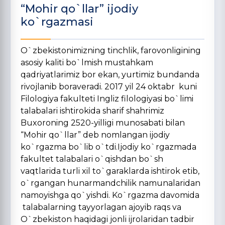
“Mohir qo`llar” ijodiy
ko`rgazmasi
O`zbekistonimizning tinchlik, farovonligining
asosiy kaliti bo`lmish mustahkam
qadriyatlarimiz bor ekan, yurtimiz bundanda
rivojlanib boraveradi. 2017 yil 24 oktabr kuni
Filologiya fakulteti Ingliz filologiyasi bo`limi
talabalari ishtirokida sharif shahrimiz
Buxoroning 2520-yilligi munosabati bilan
“Mohir qo`llar” deb nomlangan ijodiy
ko`rgazma bo`lib o`tdi.Ijodiy ko`rgazmada
fakultet talabalari o`qishdan bo`sh
vaqtlarida turli xil to`garaklarda ishtirok etib,
o`rgangan hunarmandchilik namunalaridan
namoyishga qo`yishdi. Ko`rgazma davomida
talabalarning tayyorlagan ajoyib raqs va
O`zbekiston haqidagi jonli ijrolaridan tadbir