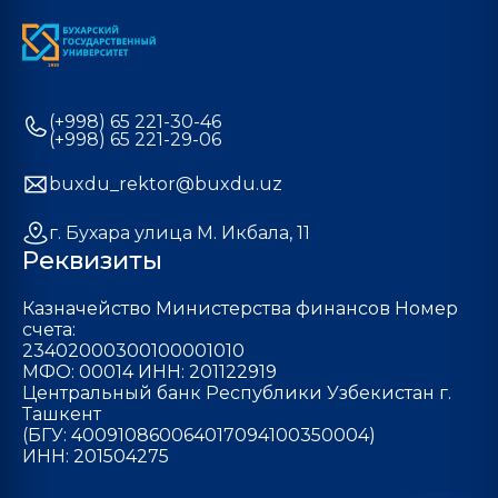
(+998) 65 221-30-46
(+998) 65 221-29-06
buxdu_rektor@buxdu.uz
г. Бухара улица М. Икбала, 11
Реквизиты
Казначейство Министерства финансов Номер
счета:
23402000300100001010
МФО: 00014 ИНН: 201122919
Центральный банк Республики Узбекистан г.
Ташкент
(БГУ: 400910860064017094100350004)
ИНН: 201504275