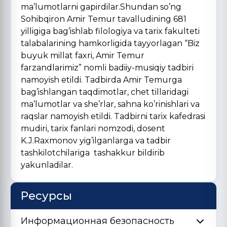
ma’lumotlarni gapirdilar.Shundan so’ng
Sohibqiron Amir Temur tavalludining 681
yilligiga bag’ishlab filologiya va tarix fakulteti
talabalarining hamkorligida tayyorlagan “Biz
buyuk millat faxri, Amir Temur
farzandlarimiz” nomli badiiy-musiqiy tadbiri
namoyish etildi. Tadbirda Amir Temurga
bag’ishlangan taqdimotlar, chet tillaridagi
ma’lumotlar va she’rlar, sahna ko’rinishlari va
raqslar namoyish etildi. Tadbirni tarix kafedrasi
mudiri, tarix fanlari nomzodi, dosent
K.J.Raxmonov yig’ilganlarga va tadbir
tashkilotchilariga tashakkur bildirib
yakunladilar.
Ресурсы
Информационная безопасность