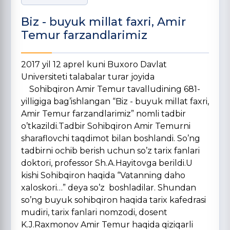
Biz - buyuk millat faxri, Amir
Temur farzandlarimiz
2017 yil 12 aprel kuni Buxoro Davlat
Universiteti talabalar turar joyida
Sohibqiron Amir Temur tavalludining 681-
yilligiga bag’ishlangan “Biz - buyuk millat faxri,
Amir Temur farzandlarimiz” nomli tadbir
o’tkazildi.Tadbir Sohibqiron Amir Temurni
sharaflovchi taqdimot bilan boshlandi. So’ng
tadbirni ochib berish uchun so’z tarix fanlari
doktori, professor Sh.A.Hayitovga berildi.U
kishi Sohibqiron haqida “Vatanning daho
xaloskori…” deya so’z boshladilar. Shundan
so’ng buyuk sohibqiron haqida tarix kafedrasi
mudiri, tarix fanlari nomzodi, dosent
K.J.Raxmonov Amir Temur haqida qiziqarli