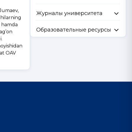
A.Jumaev,
Журналы университета
chilarning
ari hamda
Образовательные ресурсы
tag’on
i.
moyishidan
oyat OAV