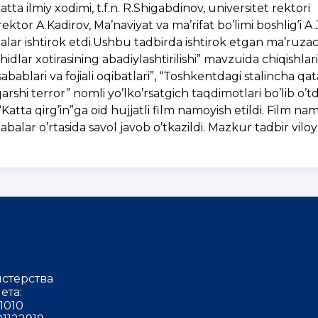
 katta ilmiy xodimi, t.f.n. R.Shigabdinov, universitet rektori
rektor A.Kadirov, Ma’naviyat va ma’rifat bo’limi boshlig’i 
alar ishtirok etdi.Ushbu tadbirda ishtirok etgan ma’ruza
hahidlar xotirasining abadiylashtirilishi” mavzuida chiqishl
sabablari va fojiali oqibatlari”, “Toshkentdagi stalincha qa
rshi terror” nomli yo’lko’rsatgich taqdimotlari bo’lib o’td
tta qirg’in”ga oid hujjatli film namoyish etildi. Film na
abalar o’rtasida savol javob o’tkazildi. Mazkur tadbir vil
стерства
ета:
1010