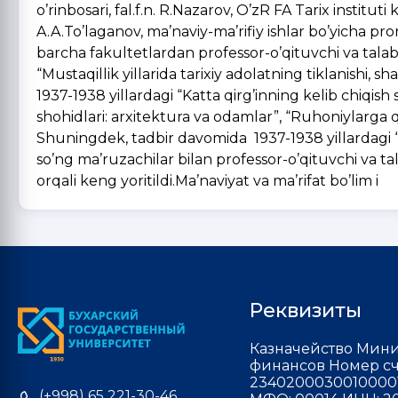
o’rinbosari, fal.f.n. R.Nazarov, O’zR FA Tarix instituti
A.A.To’laganov, ma’naviy-ma’rifiy ishlar bo’yicha pro
barcha fakultetlardan professor-o’qituvchi va talab
“Mustaqillik yillarida tarixiy adolatning tiklanishi, s
1937-1938 yillardagi “Katta qirg’inning kelib chiqish 
shohidlari: arxitektura va odamlar”, “Ruhoniylarga qa
Shuningdek, tadbir davomida 1937-1938 yillardagi “Ka
so’ng ma’ruzachilar bilan professor-o’qituvchi va tal
orqali keng yoritildi.Ma’naviyat va ma’rifat bo’lim i
Реквизиты
Казначейство Мини
финансов Номер сч
2340200030010000
(+998) 65 221-30-46