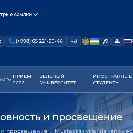
трые ссылки
z
(+998) 65 221-30-46
ПРИЕМ
ЗЕЛЕНЫЙ
ИНОСТРАННЫЕ
АМ
2026
УНИВЕРСИТЕТ
СТУДЕНТЫ
ховность и просвещение
ь и просвещение
Mustaqillik yillarida tarixiy a