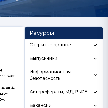
Ресурсы
Открытые данные
Выпускники
ti,
Информационная
o viloyat
безопасность
y
 Tadbirda
Авторефераты, МД, ВКРБ
uzeyi
ov,
Вакансии