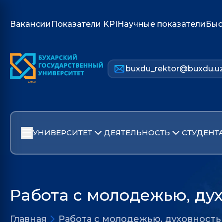
Вакансии
Показатели KPI
Научные показатели
Быс
buxdu_rektor@buxdu.u
УНИВЕРСИТЕТ
ДЕЯТЕЛЬНОСТЬ
СТУДЕНТ
Работа с молодежью, ду
Главная
Работа с молодежью, духовност