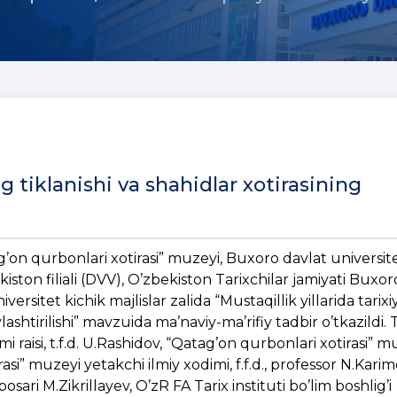
ng tiklanishi va shahidlar xotirasining
on qurbonlari xotirasi” muzeyi, Buxoro davlat universite
iston filiali (DVV), O’zbekiston Tarixchilar jamiyati Buxor
versitet kichik majlislar zalida “Mustaqillik yillarida tarixi
lashtirilishi” mavzuida ma’naviy-ma’rifiy tadbir o’tkazildi.
mi raisi, t.f.d. U.Rashidov, “Qatag’on qurbonlari xotirasi” m
rasi” muzeyi yetakchi ilmiy xodimi, f.f.d., professor N.Karim
sari M.Zikrillayev, O’zR FA Tarix instituti bo’lim boshlig’i