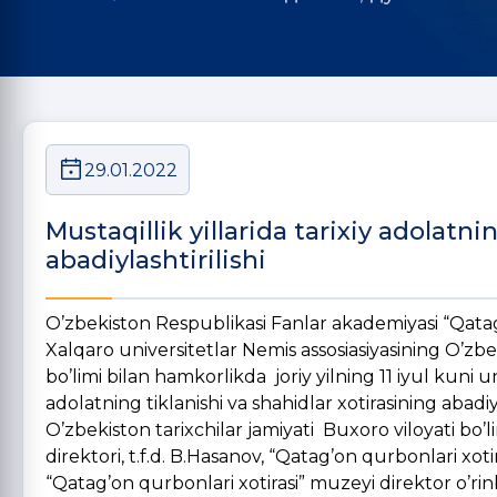
29.01.2022
Mustaqillik yillarida tarixiy adolatni
abadiylashtirilishi
O’zbekiston Respublikasi Fanlar akademiyasi “Qatag’
Xalqaro universitetlar Nemis assosiasiyasining O’zbek
bo’limi bilan hamkorlikda joriy yilning 11 iyul kuni uni
adolatning tiklanishi va shahidlar xotirasining abadiy
O’zbekiston tarixchilar jamiyati Buxoro viloyati bo’li
direktori, t.f.d. B.Hasanov, “Qatag’on qurbonlari xoti
“Qatag’on qurbonlari xotirasi” muzeyi direktor o’rinbo