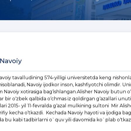
 Navoiy
voiy tavalludining 574-yilligi universitetda keng nishonl
soblanadi, Navoiy ijodkor inson, kashfiyotchi olimdir. Uni
Navoiy xotirasiga bag‘ishlangan.Alisher Navoiy butun o
r bir o‘zbek qalbida o‘chmas iz qoldirgan g‘azallari unuti
lari 2015- yil 11-fevralda g‘azal mulkining sultoni Mir Alis
rifiy kecha o’tkazdi. Kechada Navoiy hayoti va ijodiga ba
da bu kabi tadbirlarni o`quv yili davomida ko`plab o‘tkazi