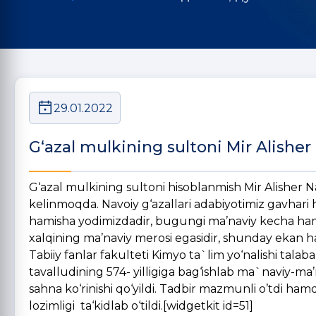
29.01.2022
G‘azal mulkining sultoni Mir Alisher
G‘azal mulkining sultoni hisoblanmish Mir Alisher Na
kelinmoqda. Navoiy g‘azallari adabiyotimiz gavhari hi
hamisha yodimizdadir, bugungi ma’naviy kecha ham 
xalqining ma’naviy merosi egasidir, shunday ekan ha
Tabiiy fanlar fakulteti Kimyo ta`lim yo‘nalishi talaba
tavalludining 574- yilligiga bag‘ishlab ma`naviy-ma’
sahna ko‘rinishi qo‘yildi. Tadbir mazmunli o’tdi ham
lozimligi ta‘kidlab o‘tildi.[widgetkit id=51]