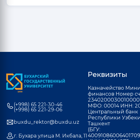
Реквизиты
Казначейство Мини
финансов Номер сч
2340200030010000
(+998) 65 221-30-46
МФО: 00014 ИНН: 20
(+998) 65 221-29-06
Центральный банк
Республики Узбекис
buxdu_rektor@buxdu.uz
Ташкент
(БГУ:
40091086006401709
г. Бухара улица М. Икбала, 11