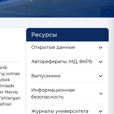
Ресурсы
Открытые данные
Авторефераты, МД, ВКРБ
anib
ng xotirasi
Выпускники
‘zbek
lmasdir.
Информационная
her Navoiy
безопасность
g‘ishlangan
shlari
Журналы университета