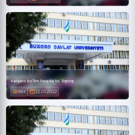
Xalqaro bo’lim haqida to`liqroq
22.01.2022
993