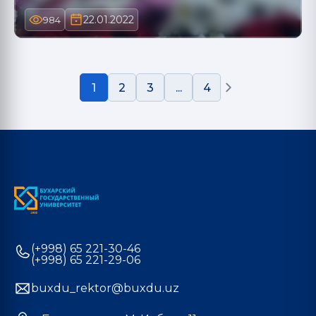
22.01.2022
984
1
2
3
...
4
(+998) 65 221-30-46
(+998) 65 221-29-06
buxdu_rektor@buxdu.uz