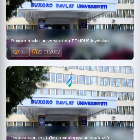
Buxoro davlat universitetida TEMPUS loyihalari
22.01.2022
1025
“Innovatsion ilm-ta’lim texnologiyalari markazi”n…