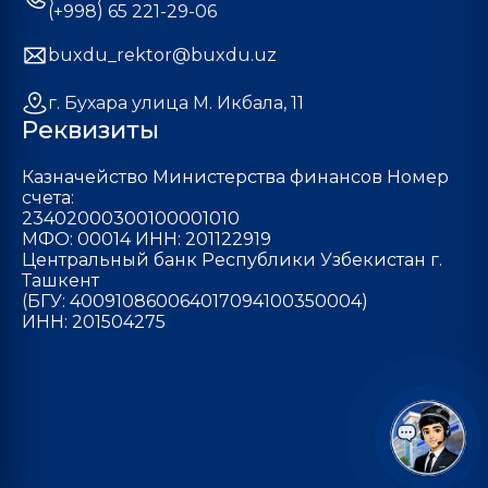
(+998) 65 221-29-06
buxdu_rektor@buxdu.uz
г. Бухара улица М. Икбала, 11
Реквизиты
Казначейство Министерства финансов Номер
счета:
23402000300100001010
МФО: 00014 ИНН: 201122919
Центральный банк Республики Узбекистан г.
Ташкент
(БГУ: 400910860064017094100350004)
ИНН: 201504275