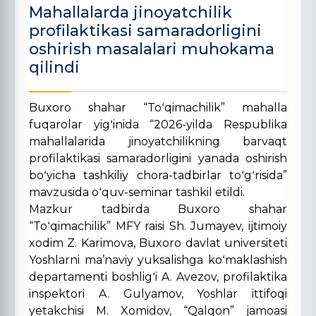
Mahallalarda jinoyatchilik
profilaktikasi samaradorligini
oshirish masalalari muhokama
qilindi
Buxoro shahar “Toʻqimachilik” mahalla
fuqarolar yigʻinida “2026-yilda Respublika
mahallalarida jinoyatchilikning barvaqt
profilaktikasi samaradorligini yanada oshirish
boʻyicha tashkiliy chora-tadbirlar toʻgʻrisida”
mavzusida oʻquv-seminar tashkil etildi.
Mazkur tadbirda Buxoro shahar
“Toʻqimachilik” MFY raisi Sh. Jumayev, ijtimoiy
xodim Z. Karimova, Buxoro davlat universiteti
Yoshlarni maʼnaviy yuksalishga koʻmaklashish
departamenti boshligʻi A. Avezov, profilaktika
inspektori A. Gulyamov, Yoshlar ittifoqi
yetakchisi M. Xomidov, “Qalqon” jamoasi