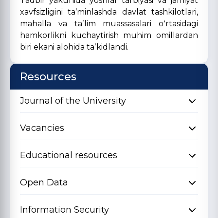
Tadbir yakunida yoshlar tarbiyasi va jamiyat
xavfsizligini taʼminlashda davlat tashkilotlari,
mahalla va taʼlim muassasalari oʻrtasidagi
hamkorlikni kuchaytirish muhim omillardan
biri ekani alohida taʼkidlandi.
Resources
Journal of the University
Vacancies
Educational resources
Open Data
Information Security