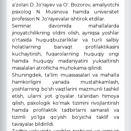
aʼzolari D. Joʻrayev va Oʻ. Bozorov, amaliyotchi
psixolog N. Musinova hamda universitet
professori N. Joʻrayevalar ishtirok etdilar.
Seminar davomida mahallalarda
jinoyatchilikning oldini olish, ayniqsa yoshlar
oʻrtasida huquqbuzarliklar va turli salbiy
holatlarning barvaqt profilaktikasini
kuchaytirish, fuqarolarning huquqiy ongi
hamda huquqiy madaniyatini yuksaltirish
masalalari atroflicha muhokama qilindi.
Shuningdek, taʼlim muassasalari va mahalla
hamkorligini yanada mustahkamlash,
yoshlarning boʻsh vaqtlarini mazmunli tashkil
etish, ularni yot gʻoyalar taʼsiridan himoya
qilish, psixologik koʻmak tizimini rivojlantirish
hamda profilaktik tadbirlarni samarali va
tizimli yoʻlga qoʻyish boʻyicha taklif va
tavsiyalar bildirildi.