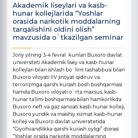
Akademik liseylari va kasb-
hunar kollejlarida “Yoshlar
orasida narkotik moddalarning
tarqalishini oldini olish”
mavzusida o`tkazilgan seminar
Joriy yilning 3-4 fevral kunlari Buxoro davlat
universiteti Akademik lisey va kasb-hunar
kollejlari bilan ishlash bo`limi tashabbusi bilan
Buxoro viloyati IIV jinoyat qidiruv va
terrorizmga qarshi kurash bosh boshqarmasi
hamda Buxoro viloyati o`rta maxsus, kasb-
hunar ta’limi boshqarmasi bilan hamkorlikda
Buxoro neft va gaz sanoati kasb-hunar kolleji,
Buxoro yuridik va maishiy xizmat kasb-hunar
kolleji va Buxoro davlat universitetida
“Giyohvandlikka qarshi kurash oyligi” doirasi
“Yoshlar orsida narkotik moddalarning