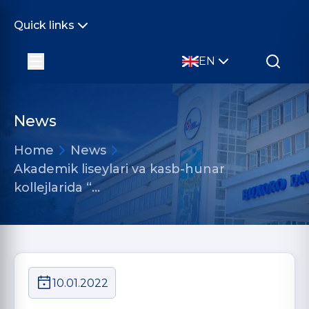
Quick links
EN
News
Home
News
Akademik liseylari va kasb-hunar
kollejlarida “…
10.01.2022