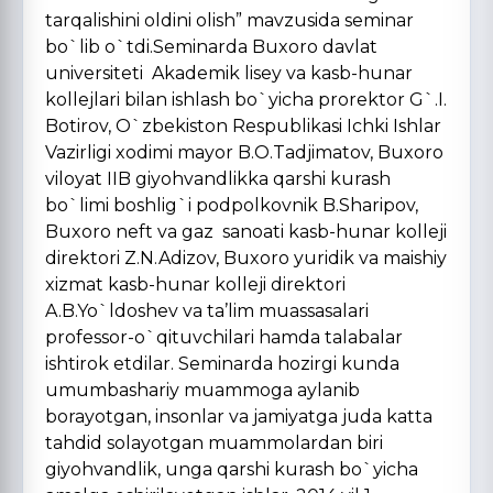
tarqalishini oldini olish” mavzusida seminar
bo`lib o`tdi.Seminarda Buxoro davlat
universiteti Akademik lisey va kasb-hunar
kollejlari bilan ishlash bo`yicha prorektor G`.I.
Botirov, O`zbekiston Respublikasi Ichki Ishlar
Vazirligi xodimi mayor B.O.Tadjimatov, Buxoro
viloyat IIB giyohvandlikka qarshi kurash
bo`limi boshlig`i podpolkovnik B.Sharipov,
Buxoro neft va gaz sanoati kasb-hunar kolleji
direktori Z.N.Adizov, Buxoro yuridik va maishiy
xizmat kasb-hunar kolleji direktori
A.B.Yo`ldoshev va ta’lim muassasalari
professor-o`qituvchilari hamda talabalar
ishtirok etdilar. Seminarda hozirgi kunda
umumbashariy muammoga aylanib
borayotgan, insonlar va jamiyatga juda katta
tahdid solayotgan muammolardan biri
giyohvandlik, unga qarshi kurash bo`yicha