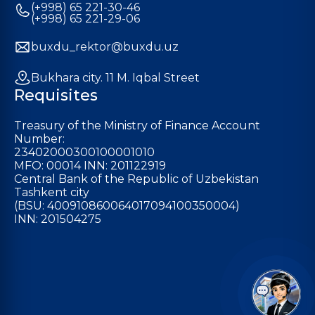
(+998) 65 221-30-46
(+998) 65 221-29-06
buxdu_rektor@buxdu.uz
Bukhara city. 11 M. Iqbal Street
Requisites
Treasury of the Ministry of Finance Account
Number:
23402000300100001010
MFO: 00014 INN: 201122919
Central Bank of the Republic of Uzbekistan
Tashkent city
(BSU: 400910860064017094100350004)
INN: 201504275