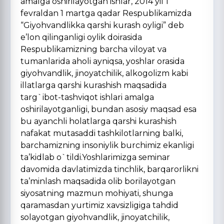
amalga oshirilayotgan ishlar, 2014 yil 1
fevraldan 1 martga qadar Respublikamizda
“Giyohvandlikka qarshi kurash oyligi” deb
e’lon qilinganligi oylik doirasida
Respublikamizning barcha viloyat va
tumanlarida aholi ayniqsa, yoshlar orasida
giyohvandlik, jinoyatchilik, alkogolizm kabi
illatlarga qarshi kurashish maqsadida
targ`ibot-tashviqot ishlari amalga
oshirilayotganligi, bundan asosiy maqsad esa
bu ayanchli holatlarga qarshi kurashish
nafakat mutasaddi tashkilotlarning balki,
barchamizning insoniylik burchimiz ekanligi
ta’kidlab o`tildi.Yoshlarimizga seminar
davomida davlatimizda tinchlik, barqarorlikni
ta’minlash maqsadida olib borilayotgan
siyosatning mazmun mohiyati, shunga
qaramasdan yurtimiz xavsizligiga tahdid
solayotgan giyohvandlik, jinoyatchilik,