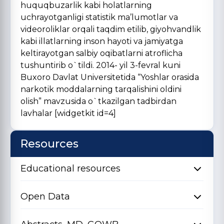
huquqbuzarlik kabi holatlarning
uchrayotganligi statistik ma’lumotlar va
videoroliklar orqali taqdim etilib, giyohvandlik
kabi illatlarning inson hayoti va jamiyatga
keltirayotgan salbiy oqibatlarni atroflicha
tushuntirib o`tildi. 2014- yil 3-fevral kuni
Buxoro Davlat Universitetida “Yoshlar orasida
narkotik moddalarning tarqalishini oldini
olish” mavzusida o`tkazilgan tadbirdan
lavhalar [widgetkit id=4]
Resources
Educational resources
Open Data